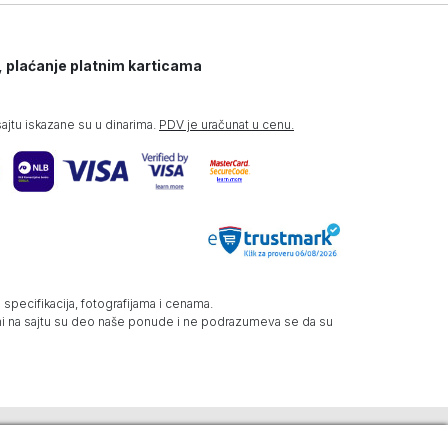
, plaćanje platnim karticama
jtu iskazane su u dinarima.
PDV je uračunat u cenu.
specifikacija, fotografijama i cenama.
zani na sajtu su deo naše ponude i ne podrazumeva se da su