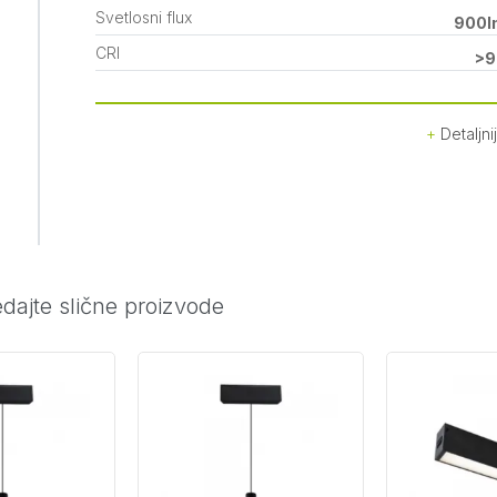
Svetlosni flux
900l
CRI
>9
Detaljni
dajte slične proizvode