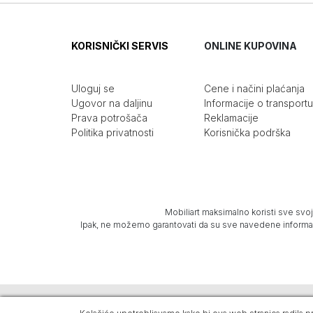
KORISNIČKI SERVIS
ONLINE KUPOVINA
Uloguj se
Cene i načini plaćanja
Ugovor na daljinu
Informacije o transportu
Prava potrošača
Reklamacije
Politika privatnosti
Korisnička podrška
Mobiliart maksimalno koristi sve svoj
Ipak, ne možemo garantovati da su sve navedene informacij