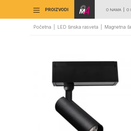
PROIZVODI
O NAMA
O 
Početna
LED šinska rasveta
Magnetna ši