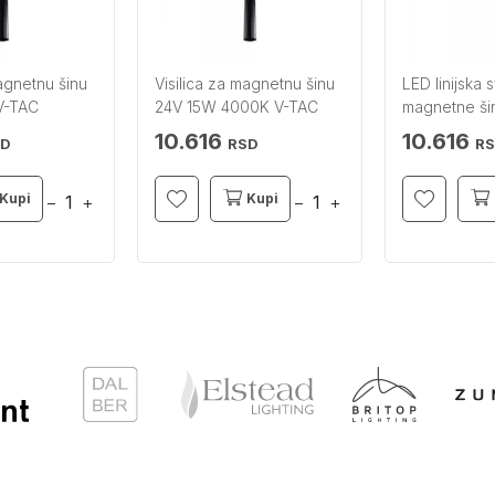
magnetnu šinu
Visilica za magnetnu šinu
LED linijska s
V-TAC
24V 15W 4000K V-TAC
magnetne š
3000K V-TA
10.616
10.616
SD
RSD
R
Kupi
Kupi
−
+
−
+