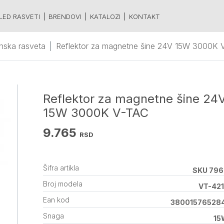
LED RASVETI
BRENDOVI
KATALOZI
KONTAKT
nska rasveta
Reflektor za magnetne šine 24V 15W 3000K 
Reflektor za magnetne šine 24
15W 3000K V-TAC
9.765
RSD
Šifra artikla
SKU 796
Broj modela
VT-42
Ean kod
38001576528
Snaga
15