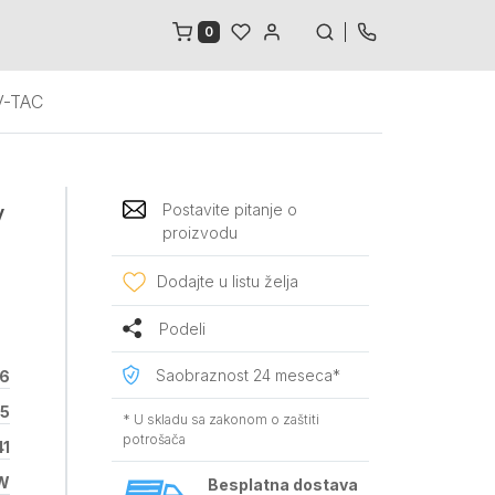
0
V-TAC
Postavite pitanje o
V
proizvodu
Dodajte u listu želja
Podeli
Saobraznost 24 meseca*
6
15
* U skladu sa zakonom o zaštiti
potrošača
41
W
Besplatna dostava