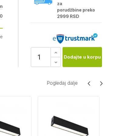
za
m
porudžbine preko
0
2999 RSD
je
Dodajte u korpu
Pogledaj dalje