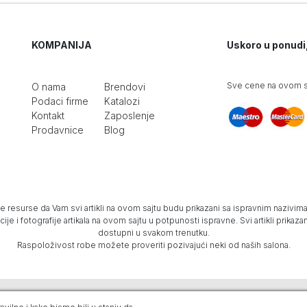
KOMPANIJA
Uskoro u ponudi
Sve cene na ovom sa
O nama
Brendovi
Podaci firme
Katalozi
Kontakt
Zaposlenje
Prodavnice
Blog
e resurse da Vam svi artikli na ovom sajtu budu prikazani sa ispravnim nazivima 
e i fotografije artikala na ovom sajtu u potpunosti ispravne. Svi artikli prika
dostupni u svakom trenutku.
Raspoloživost robe možete proveriti pozivajući neki od naših salona.