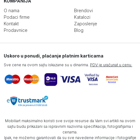
KOMPANIJA
O nama
Brendovi
Podaci firme
Katalozi
Kontakt
Zaposlenje
Prodavnice
Blog
Uskoro u ponudi, plaćanje platnim karticama
Sve cene na ovom sajtu iskazane su u dinarima.
PDV je uračunat u cenu.
Mobiliart maksimalno koristi sve svoje resurse da Vam svi artikli na ovom
sajtu budu prikazani sa ispravnim nazivima specifikacija, fotografijama i
cenama.
Ipak, ne možemo garantovati da su sve navedene informacije i fotografije