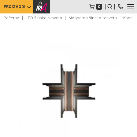
0
PROIZVODI
Početna
LED šinska rasveta
Magnetna šinska rasveta
Konekt