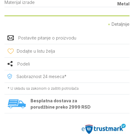
Materijal izrade
Metal
Detaljnije
Postavite pitanje o proizvodu
Dodajte u listu želja
Podeli
Saobraznost 24 meseca*
* U skladu sa zakonom o zaštiti potrošača
Besplatna dostava za
porudžbine preko 2999 RSD