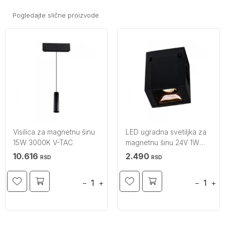
Pogledajte slične proizvode
Visilica za magnetnu šinu
LED ugradna svetiljka za
15W 3000K V-TAC
magnetnu šinu 24V 1W
3000K V-TAC
10.616
2.490
RSD
RSD
−
+
−
+