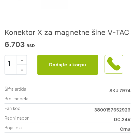
Konektor X za magnetne šine V-TAC
6.703
RSD
Dodajte u korpu
Šifra artikla
SKU 7974
Broj modela
Ean kod
3800157652926
Radni napon
DC:24V
Boja tela
Crna