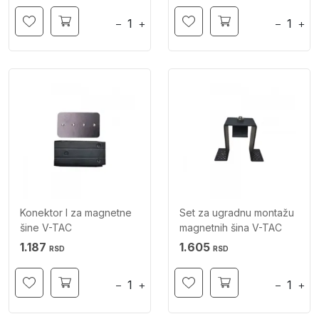
−
+
−
+
Konektor I za magnetne
Set za ugradnu montažu
šine V-TAC
magnetnih šina V-TAC
1.187
1.605
RSD
RSD
−
+
−
+