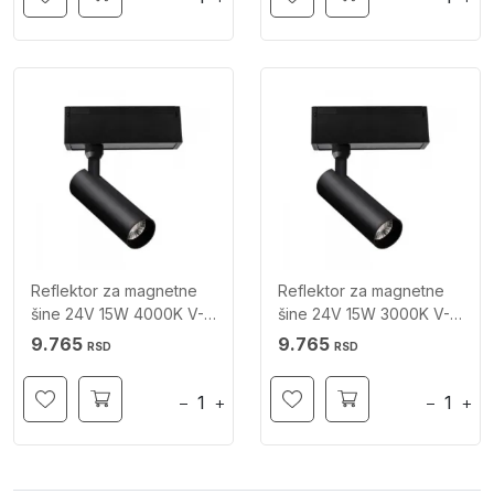
Reflektor za magnetne
Reflektor za magnetne
šine 24V 15W 4000K V-
šine 24V 15W 3000K V-
TAC
TAC
9.765
9.765
RSD
RSD
−
+
−
+