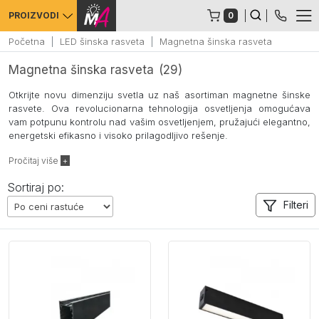
0
PROIZVODI
Početna
LED šinska rasveta
Magnetna šinska rasveta
Magnetna šinska rasveta
(29)
Otkrijte novu dimenziju svetla uz naš asortiman magnetne šinske
rasvete. Ova revolucionarna tehnologija osvetljenja omogućava
vam potpunu kontrolu nad vašim osvetljenjem, pružajući elegantno,
energetski efikasno i visoko prilagodljivo rešenje.
Pročitaj više
Sortiraj po:
Filteri