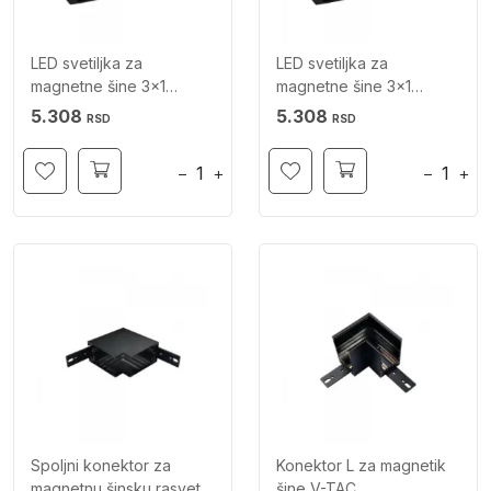
LED svetiljka za
LED svetiljka za
magnetne šine 3x1
magnetne šine 3x1
4000K V-TAC
3000K V-TAC
5.308
5.308
RSD
RSD
−
+
−
+
Spoljni konektor za
Konektor L za magnetik
magnetnu šinsku rasvetu
šine V-TAC