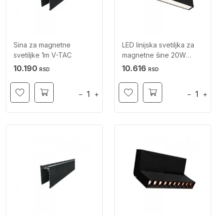
Sina za magnetne
LED linijska svetiljka za
svetiljke 1m V-TAC
magnetne šine 20W
3000K V-TAC
10.190
10.616
RSD
RSD
−
+
−
+