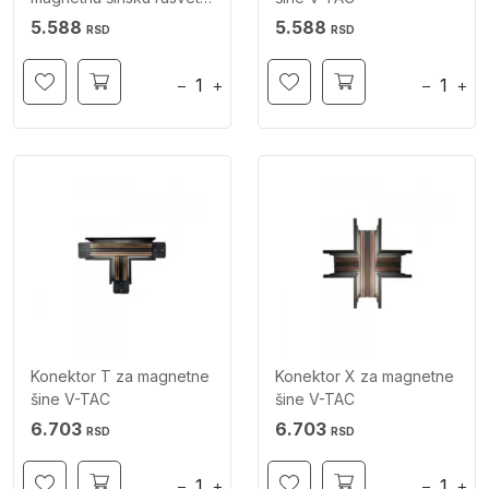
V-TAC
5.588
5.588
RSD
RSD
−
+
−
+
Konektor T za magnetne
Konektor X za magnetne
šine V-TAC
šine V-TAC
6.703
6.703
RSD
RSD
−
+
−
+