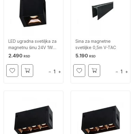
LED ugradna svetiljka za
Sina za magnetne
magnetnu šinu 24V 1W
svetiljke 0,5m V-TAC
3000K V-TAC
2.490
5.190
RSD
RSD
−
+
−
+