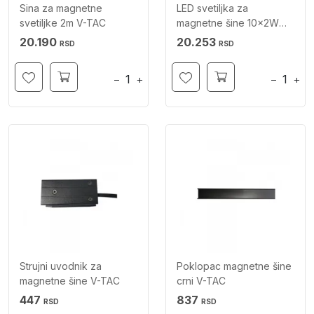
Sina za magnetne
LED svetiljka za
svetiljke 2m V-TAC
magnetne šine 10x2W
4000K V-TAC
20.190
20.253
RSD
RSD
−
+
−
+
Strujni uvodnik za
Poklopac magnetne šine
magnetne šine V-TAC
crni V-TAC
447
837
RSD
RSD