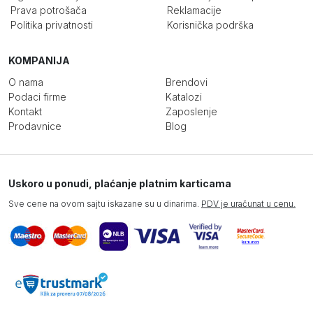
Prava potrošača
Reklamacije
Politika privatnosti
Korisnička podrška
KOMPANIJA
O nama
Brendovi
Podaci firme
Katalozi
Kontakt
Zaposlenje
Prodavnice
Blog
Uskoro u ponudi, plaćanje platnim karticama
Sve cene na ovom sajtu iskazane su u dinarima.
PDV je uračunat u cenu.