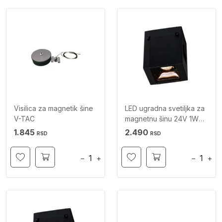
Visilica za magnetik šine
LED ugradna svetiljka za
V-TAC
magnetnu šinu 24V 1W
4000K V-TAC
1.845
2.490
RSD
RSD
−
+
−
+