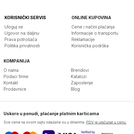
KORISNIČKI SERVIS
ONLINE KUPOVINA
Uloguj se
Cene i načini plaćanja
Ugovor na daljinu
Informacije o transportu
Prava potrošača
Reklamacije
Politika privatnosti
Korisnička podrška
KOMPANIJA
O nama
Brendovi
Podaci firme
Katalozi
Kontakt
Zaposlenje
Prodavnice
Blog
Uskoro u ponudi, plaćanje platnim karticama
Sve cene na ovom sajtu iskazane su u dinarima.
PDV je uračunat u cenu.