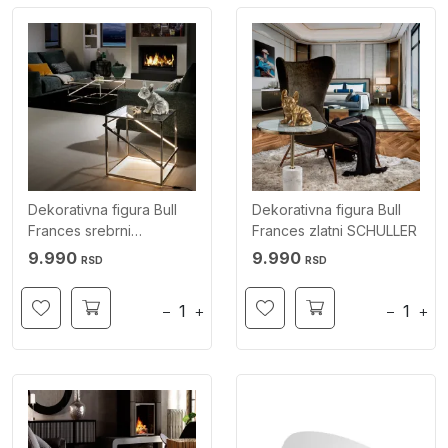
Dekorativna figura Bull
Dekorativna figura Bull
Frances srebrni
Frances zlatni SCHULLER
SCHULLER
9.990
9.990
RSD
RSD
−
+
−
+