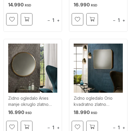
SCHULLER
SCHULLER
14.990
16.990
RSD
RSD
−
+
−
+
Zidno ogledalo Aries
Zidno ogledalo Orio
manje okruglo zlatno
kvadratno zlatno
SCHULLER
SCHULLER
16.990
18.990
RSD
RSD
−
+
−
+