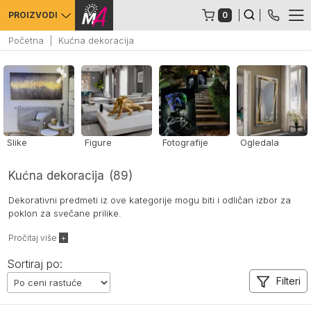
0
PROIZVODI
Početna
Kućna dekoracija
Slike
Figure
Fotografije
Ogledala
Kućna dekoracija
(89)
Dekorativni predmeti iz ove kategorije mogu biti i odličan izbor za
poklon za svečane prilike.
Pročitaj više
Sortiraj po:
Filteri