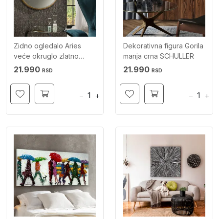
Zidno ogledalo Aries
Dekorativna figura Gorila
veće okruglo zlatno
manja crna SCHULLER
SCHULLER
21.990
21.990
RSD
RSD
−
+
−
+