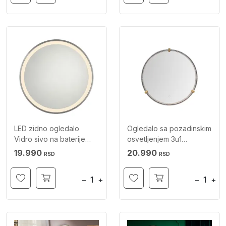
LED zidno ogledalo
Ogledalo sa pozadinskim
Vidro sivo na baterije
osvetljenjem 3u1
PAUL NEUHAUS
dimabilno okruglo ZUMA
19.990
20.990
RSD
RSD
LINE
−
+
−
+