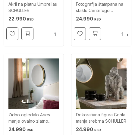
Akril na platnu Umbrellas
Fotografija štampana na
SCHULLER
staklu Centrifugo
SCHULLER
22.990
24.990
RSD
RSD
−
+
−
+
Zidno ogledalo Aries
Dekorativna figura Gorila
manje ovalno zlatno
manja srebrna SCHULLER
SCHULLER
24.990
24.990
RSD
RSD