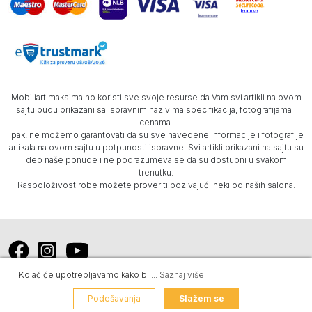
Mobiliart maksimalno koristi sve svoje resurse da Vam svi artikli na ovom
sajtu budu prikazani sa ispravnim nazivima specifikacija, fotografijama i
cenama.
Ipak, ne možemo garantovati da su sve navedene informacije i fotografije
artikala na ovom sajtu u potpunosti ispravne. Svi artikli prikazani na sajtu su
deo naše ponude i ne podrazumeva se da su dostupni u svakom
trenutku.
Raspoloživost robe možete proveriti pozivajući neki od naših salona.
Kolačiće upotrebljavamo kako bi
...
Saznaj više
Mobiliart © 2026. Sva prava zadržana -
Powered by Dajbog
.
Design by
Podešavanja
Slažem se
Blur
.
Web prodavnica i SEO Web Business Solutions