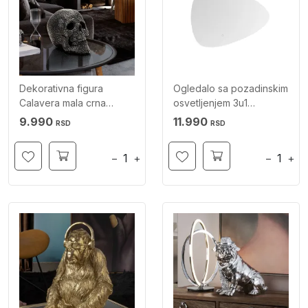
Dekorativna figura
Ogledalo sa pozadinskim
Calavera mala crna
osvetljenjem 3u1
SCHULLER
dimabilno
9.990
11.990
RSD
RSD
−
+
−
+