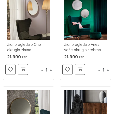
Zidno ogledalo Orio
Zidno ogledalo Aries
okruglo zlatno
veće okruglo srebrno
SCHULLER
SCHULLER
21.990
21.990
RSD
RSD
−
+
−
+