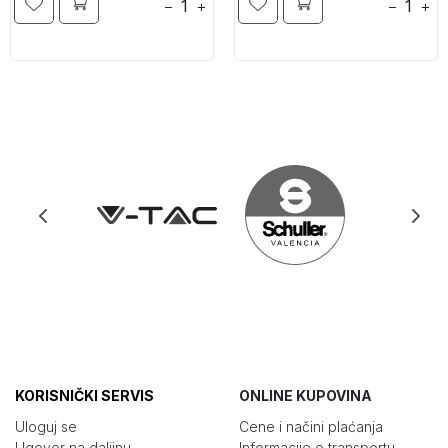
−
+
−
+
KORISNIČKI SERVIS
ONLINE KUPOVINA
Uloguj se
Cene i načini plaćanja
Ugovor na daljinu
Informacije o transportu