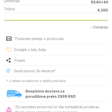
Dimenzije
R540x40
Težina
4,5KG
Detaljnije
Postavite pitanje o proizvodu
Dodajte u listu želja
Podeli
Saobraznost 24 meseca*
* U skladu sa zakonom o zaštiti potrošača
Besplatna dostava za
porudžbine preko 2999 RSD
Za navedeni proizvod će Vas kontaktirati prodavac.