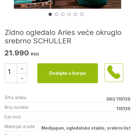
Zidno ogledalo Aries veće okruglo
srebrno SCHULLER
21.990
RSD
Dodajte u korpu
Šifra artikla
SKU 119139
Broj modela
119139
Ean kod
Materijal izrade
Medijapan, ogledalsko staklo, srebrni list