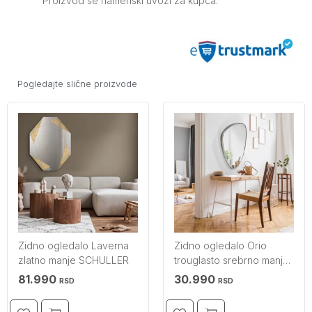
Proizvod se namenski uvozi za kupca.
Pogledajte slične proizvode
Zidno ogledalo Laverna
Zidno ogledalo Orio
zlatno manje SCHULLER
trouglasto srebrno manje
SCHULLER
81.990
30.990
RSD
RSD