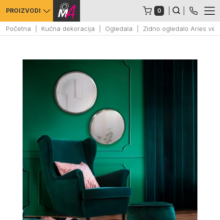
0
PROIZVODI
Početna
Kućna dekoracija
Ogledala
Zidno ogledalo Aries ve