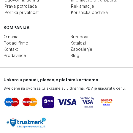
Prava potrošača
Reklamacije
Politika privatnosti
Korisnička podrška
KOMPANIJA
O nama
Brendovi
Podaci firme
Katalozi
Kontakt
Zaposlenje
Prodavnice
Blog
Uskoro u ponudi, plaćanje platnim karticama
Sve cene na ovom sajtu iskazane su u dinarima.
PDV je uračunat u cenu.