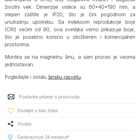
životni vek. Dimenzije visilice su 60x40x190 mm, a
stepen zaštite je IP20, što je čini pogodnom za
unutrašnju upotrebu. Sa indeksom reprodukcije boje
(CRI) većim od 90, ova svetiljka verno prikazuje boje,
što je posebno korisno u izložbenim i komercijalnim
prostorima.
Montira se na magnetnu šinu, a sam proces je veoma
jednostavan.
Pogledajte i ostalu
šinsku rasvetu
.
Postavite pitanje o proizvodu
Dodajte u listu želja
Podeli
Saobraznost 24 meseca*