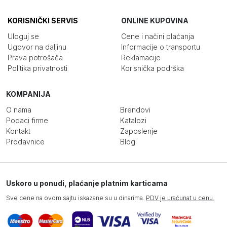
KORISNIČKI SERVIS
ONLINE KUPOVINA
Uloguj se
Cene i načini plaćanja
Ugovor na daljinu
Informacije o transportu
Prava potrošača
Reklamacije
Politika privatnosti
Korisnička podrška
KOMPANIJA
O nama
Brendovi
Podaci firme
Katalozi
Kontakt
Zaposlenje
Prodavnice
Blog
Uskoro u ponudi, plaćanje platnim karticama
Sve cene na ovom sajtu iskazane su u dinarima.
PDV je uračunat u cenu.