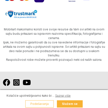
Mobiliart maksimalno koristi sve svoje resurse da Vam svi artikli na ovom
sajtu budu prikazani sa ispravnim nazivima specifikacija, fotografijama i
cenama.
Ipak, ne možemo garantovati da su sve navedene informacije i fotografije
artikala na ovom sajtu u potpunosti ispravne. Svi artikli prikazani na sajtu su
deo naše ponude i ne podrazumeva se da su dostupni u svakom
trenutku.
Raspoloživost robe možete proveriti pozivajući neki od naših salona.
Kolačiće upotrebljavamo kako bi
...
Saznaj više
Mobiliart © 2026. Sva prava zadržana -
Powered by Dajbog
.
Design by
Blur
.
Web prodavnica i SEO Web Business Solutions
Podešavanja
Slažem se