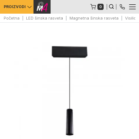
0
PROIZVODI
Početna
LED šinska rasveta
Magnetna šinska rasveta
Visili