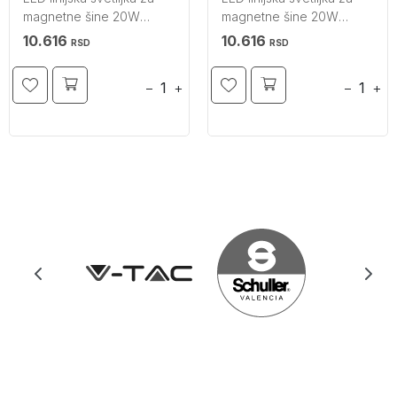
magnetne šine 20W
magnetne šine 20W
3000K V-TAC
4000K V-TAC
10.616
10.616
RSD
RSD
−
+
−
+