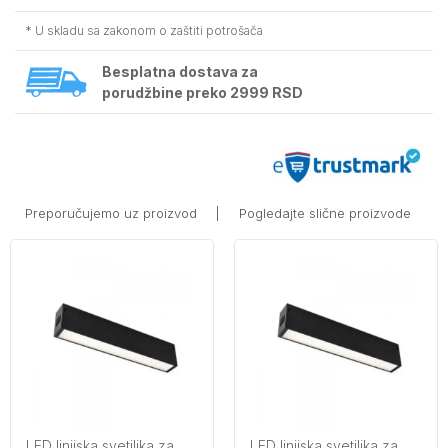
* U skladu sa zakonom o zaštiti potrošača
Besplatna dostava za
porudžbine preko 2999 RSD
Preporučujemo uz proizvod
|
Pogledajte slične proizvode
LED linijska svetiljka za
LED linijska svetiljka za