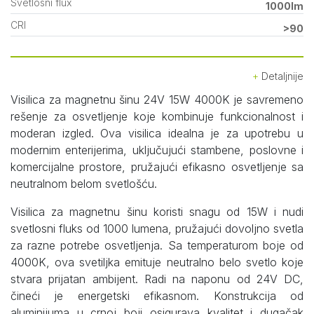
Svetlosni flux
1000lm
CRI
>90
Detaljnije
Visilica za magnetnu šinu 24V 15W 4000K je savremeno
rešenje za osvetljenje koje kombinuje funkcionalnost i
moderan izgled. Ova visilica idealna je za upotrebu u
modernim enterijerima, uključujući stambene, poslovne i
komercijalne prostore, pružajući efikasno osvetljenje sa
neutralnom belom svetlošću.
Visilica za magnetnu šinu koristi snagu od 15W i nudi
svetlosni fluks od 1000 lumena, pružajući dovoljno svetla
za razne potrebe osvetljenja. Sa temperaturom boje od
4000K, ova svetiljka emituje neutralno belo svetlo koje
stvara prijatan ambijent. Radi na naponu od 24V DC,
čineći je energetski efikasnom. Konstrukcija od
aluminijuma u crnoj boji osigurava kvalitet i dugačak