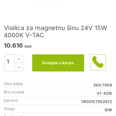
Visilica za magnetnu šinu 24V 15W
4000K V-TAC
10.616
RSD
Dodajte u korpu
Šifra artikla
SKU 7969
Broj modela
VT-4315
Ean kod
3800157652872
Snaga
15W