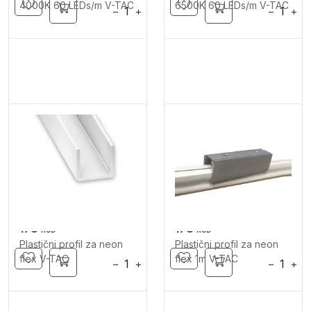
4000K 60 LEDs/m V-TAC
6500K 60 LEDs/m V-TAC
−
+
−
+
178
178
RSD
RSD
Plastični profil za neon
Plastični profil za neon
flex V-TAC
flex 1m V-TAC
−
+
−
+