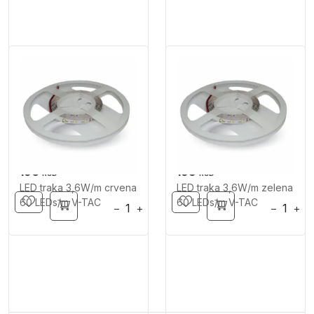
190
199
RSD
RSD
LED traka 3,6W/m crvena
LED traka 3,6W/m zelena
60 LEDs/m V-TAC
60 LEDs/m V-TAC
−
+
−
+