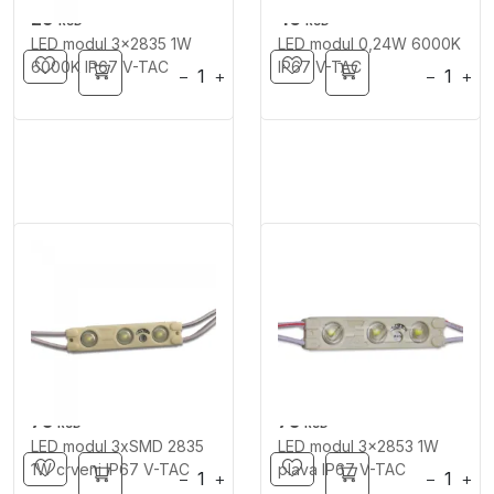
29
40
RSD
RSD
LED modul 3x2835 1W
LED modul 0,24W 6000K
6000K IP67 V-TAC
IP67 V-TAC
−
+
−
+
75
75
RSD
RSD
LED modul 3xSMD 2835
LED modul 3x2853 1W
1W crveni IP67 V-TAC
plava IP67 V-TAC
−
+
−
+