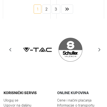
1
2
3
250
250
RSD
RSD
−
+
−
+
KORISNIČKI SERVIS
ONLINE KUPOVINA
Uloguj se
Cene i načini plaćanja
Ugovor na daljinu
Informacije o transportu