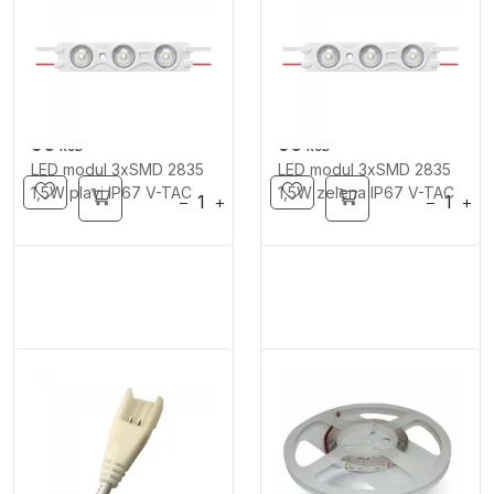
90
90
RSD
RSD
LED modul 3xSMD 2835
LED modul 3xSMD 2835
1,5W plavi IP67 V-TAC
1,5W zelena IP67 V-TAC
−
+
−
+