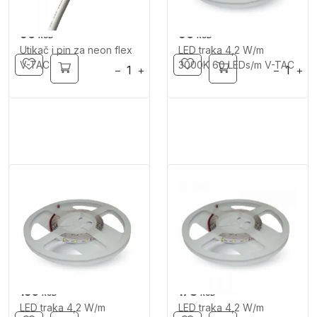
90
90
RSD
RSD
Utikač i pin za neon flex
LED traka 4,2 W/m
V-TAC
3000K 60 LEDs/m V-TAC
−
+
−
+
150
178
RSD
RSD
LED traka 4,2 W/m
LED traka 4,2 W/m