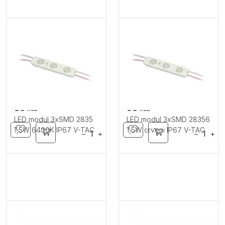
80
90
RSD
RSD
LED modul 3xSMD 2835
LED modul 3xSMD 28356
1,5W 6400K IP67 V-TAC
1,5W crveni IP67 V-TAC
−
+
−
+