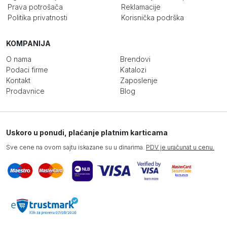
Prava potrošača
Reklamacije
Politika privatnosti
Korisnička podrška
KOMPANIJA
O nama
Brendovi
Podaci firme
Katalozi
Kontakt
Zaposlenje
Prodavnice
Blog
Uskoro u ponudi, plaćanje platnim karticama
Sve cene na ovom sajtu iskazane su u dinarima.
PDV je uračunat u cenu.