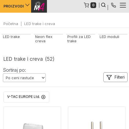
Error: Language not set, please first set language
0
PROIZVODI
Početna
LED trake i creva
LED trake
Neon flex
Profili za LED
LED moduli
creva
trake
LED trake i creva
(52)
Sortiraj po:
Filteri
V-TAC EUROPE Ltd.