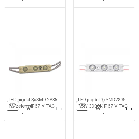
80
80
RSD
RSD
LED modul 3xSMD 2835
LED modul 3xSMD2835
1W zelena IP67 V-TAC
1,5W 3000K IP67 V-TAC
−
+
−
+