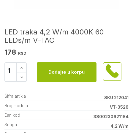
LED traka 4,2 W/m 4000K 60
LEDs/m V-TAC
178
RSD
Dodajte u korpu
Šifra artikla
SKU 212041
Broj modela
VT-3528
Ean kod
3800230621184
Snaga
4,2 W/m