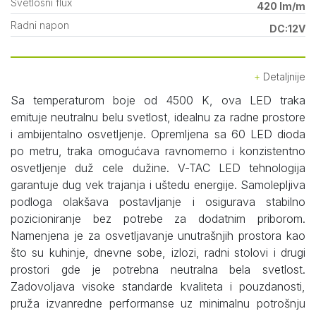
Svetlosni flux
420 lm/m
Radni napon
DC:12V
Detaljnije
Sa temperaturom boje od 4500 K, ova LED traka
emituje neutralnu belu svetlost, idealnu za radne prostore
i ambijentalno osvetljenje. Opremljena sa 60 LED dioda
po metru, traka omogućava ravnomerno i konzistentno
osvetljenje duž cele dužine. V-TAC LED tehnologija
garantuje dug vek trajanja i uštedu energije. Samolepljiva
podloga olakšava postavljanje i osigurava stabilno
pozicioniranje bez potrebe za dodatnim priborom.
Namenjena je za osvetljavanje unutrašnjih prostora kao
što su kuhinje, dnevne sobe, izlozi, radni stolovi i drugi
prostori gde je potrebna neutralna bela svetlost.
Zadovoljava visoke standarde kvaliteta i pouzdanosti,
pruža izvanredne performanse uz minimalnu potrošnju