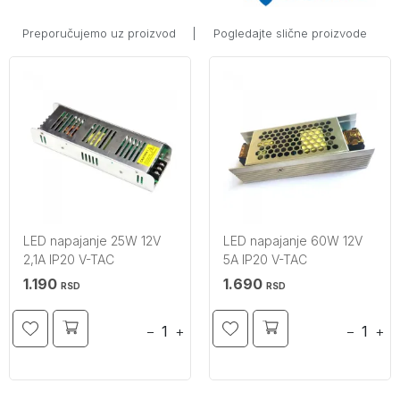
Preporučujemo uz proizvod
|
Pogledajte slične proizvode
LED napajanje 25W 12V
LED napajanje 60W 12V
2,1A IP20 V-TAC
5A IP20 V-TAC
1.190
1.690
RSD
RSD
−
+
−
+