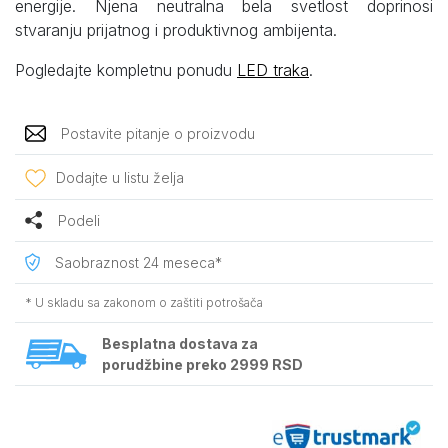
energije. Njena neutralna bela svetlost doprinosi
stvaranju prijatnog i produktivnog ambijenta.
Pogledajte kompletnu ponudu
LED traka
.
Postavite pitanje o proizvodu
Dodajte u listu želja
Podeli
Saobraznost 24 meseca*
* U skladu sa zakonom o zaštiti potrošača
Besplatna dostava za
porudžbine preko 2999 RSD