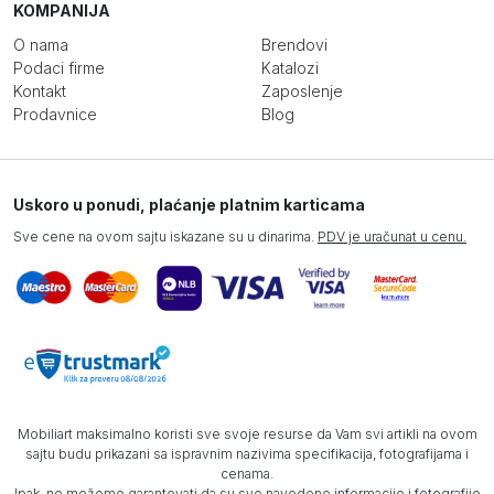
KOMPANIJA
O nama
Brendovi
Podaci firme
Katalozi
Kontakt
Zaposlenje
Prodavnice
Blog
Uskoro u ponudi, plaćanje platnim karticama
Sve cene na ovom sajtu iskazane su u dinarima.
PDV je uračunat u cenu.
Mobiliart maksimalno koristi sve svoje resurse da Vam svi artikli na ovom
sajtu budu prikazani sa ispravnim nazivima specifikacija, fotografijama i
cenama.
Ipak, ne možemo garantovati da su sve navedene informacije i fotografije