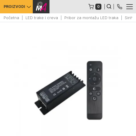
0
PROIZVODI
Početna
LED trake i creva
Pribor za montažu LED traka
Sinhr