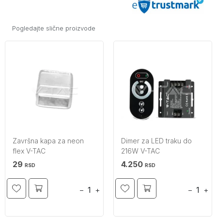
Pogledajte slične proizvode
Završna kapa za neon
Dimer za LED traku do
flex V-TAC
216W V-TAC
29
4.250
RSD
RSD
−
+
−
+