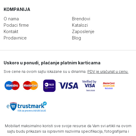
KOMPANIJA
O nama
Brendovi
Podaci firme
Katalozi
Kontakt
Zaposlenje
Prodavnice
Blog
Uskoro u ponudi, plaćanje platnim karticama
Sve cene na ovom sajtu iskazane su u dinarima.
PDV je uračunat u cenu.
Mobiliart maksimalno koristi sve svoje resurse da Vam svi artikli na ovom
sajtu budu prikazani sa ispravnim nazivima specifikacija, fotografijama i