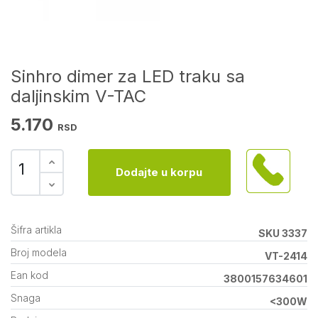
Sinhro dimer za LED traku sa
daljinskim V-TAC
5.170
RSD
Dodajte u korpu
Šifra artikla
SKU 3337
Broj modela
VT-2414
Ean kod
3800157634601
Snaga
<300W