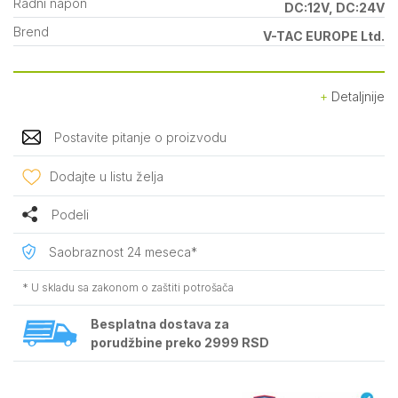
Radni napon
DC:12V, DC:24V
Brend
V-TAC EUROPE Ltd.
Detaljnije
Postavite pitanje o proizvodu
Dodajte u listu želja
Podeli
Saobraznost 24 meseca*
* U skladu sa zakonom o zaštiti potrošača
Besplatna dostava za
porudžbine preko 2999 RSD