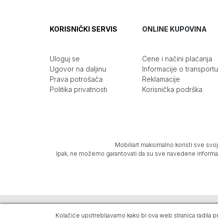
KORISNIČKI SERVIS
ONLINE KUPOVINA
Uloguj se
Cene i načini plaćanja
Ugovor na daljinu
Informacije o transportu
Prava potrošača
Reklamacije
Politika privatnosti
Korisnička podrška
Mobiliart maksimalno koristi sve svoj
Ipak, ne možemo garantovati da su sve navedene informacij
Kolačiće upotrebljavamo kako bi ova web stranica radila pra
Mobiliart © 2026. Sva prava zadržana -
Powered by Dajbo