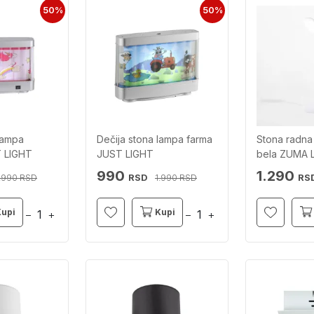
50%
50%
lampa
Dečija stona lampa farma
Stona radna
T LIGHT
JUST LIGHT
bela ZUMA 
990
1.290
RSD
RSD
RSD
RS
.990
1.990
Kupi
Kupi
−
+
−
+