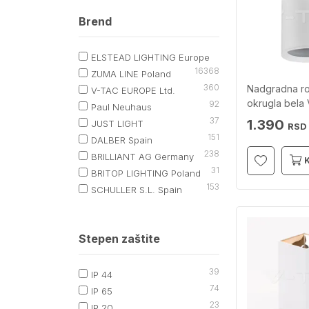
Brend
ELSTEAD LIGHTING Europe
163
68
ZUMA LINE Poland
360
Nadgradna r
V-TAC EUROPE Ltd.
okrugla bela
92
Paul Neuhaus
37
1.390
JUST LIGHT
RSD
151
DALBER Spain
238
BRILLIANT AG Germany
31
BRITOP LIGHTING Poland
153
SCHULLER S.L. Spain
Stepen zaštite
39
IP 44
74
IP 65
23
IP 20