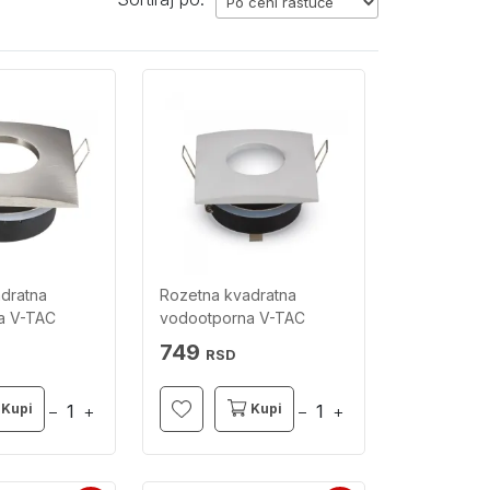
dratna
Rozetna kvadratna
a V-TAC
vodootporna V-TAC
749
RSD
Kupi
Kupi
−
+
−
+