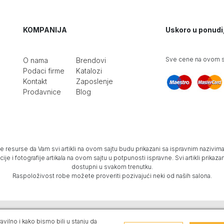
KOMPANIJA
Uskoro u ponudi
Sve cene na ovom sa
O nama
Brendovi
Podaci firme
Katalozi
Kontakt
Zaposlenje
Prodavnice
Blog
e resurse da Vam svi artikli na ovom sajtu budu prikazani sa ispravnim nazivima 
e i fotografije artikala na ovom sajtu u potpunosti ispravne. Svi artikli prika
dostupni u svakom trenutku.
Raspoloživost robe možete proveriti pozivajući neki od naših salona.
vilno i kako bismo bili u stanju da
g
.
Design by Blur
.
Web prodavnica i SEO Web Business Solutions