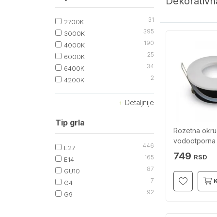
Dekorativn
31
2700K
395
3000K
190
4000K
25
6000K
34
6400K
2
4200K
Detaljnije
Tip grla
Rozetna okru
vodootporna
446
E27
749
RSD
165
E14
87
GU10
7
G4
92
G9