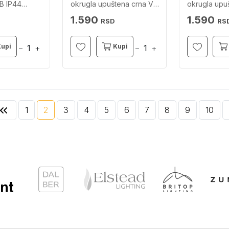
B IP44
okrugla upuštena crna V-
okrugla upu
TAC
TAC
1.590
1.590
RSD
RS
Kupi
Kupi
−
+
−
+
1
2
3
4
5
6
7
8
9
10