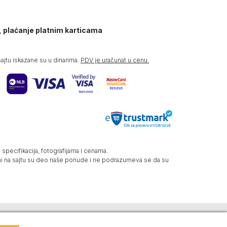
, plaćanje platnim karticama
jtu iskazane su u dinarima.
PDV je uračunat u cenu.
specifikacija, fotografijama i cenama.
zani na sajtu su deo naše ponude i ne podrazumeva se da su