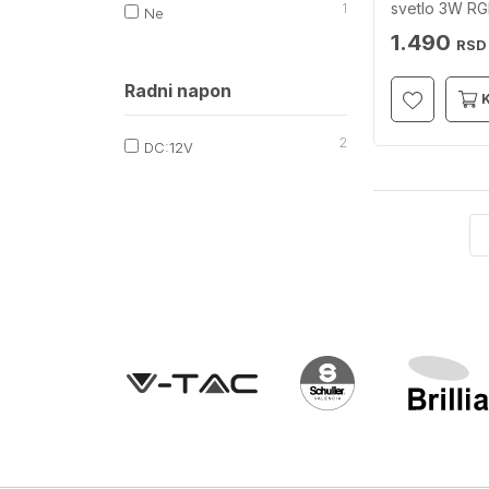
svetlo 3W RG
1
Ne
JUST LIGHT
1.490
RSD
Radni napon
2
DC:12V