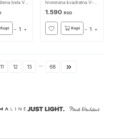
štena bela V-
hromirana kvadratna V-
TAC
1.590
D
RSD
Kupi
Kupi
−
+
−
+
...
11
12
13
68