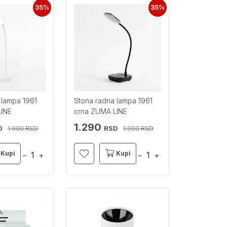
35%
35%
 lampa 1961
Stona radna lampa 1961
LINE
crna ZUMA LINE
1.290
D
RSD
RSD
RSD
1.990
1.990
Kupi
Kupi
−
+
−
+