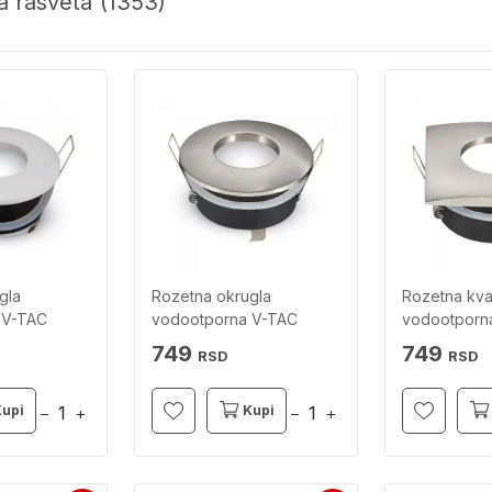
a rasveta
(1353)
gla
Rozetna okrugla
Rozetna kva
 V-TAC
vodootporna V-TAC
vodootporn
749
749
RSD
RSD
Kupi
Kupi
−
+
−
+