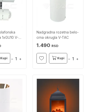
plafonska
Nadgradna rozetna belo-
la 1xGU10 V-
crna okrugla V-TAC
1.490
D
RSD
Kupi
Kupi
−
+
−
+