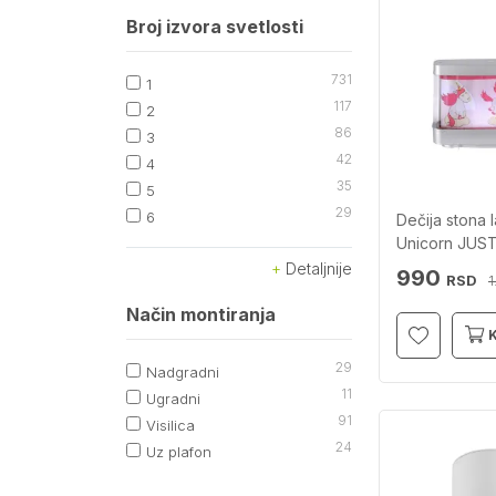
Broj izvora svetlosti
731
1
117
2
86
3
42
4
35
5
29
6
Dečija stona 
Unicorn JUS
Detaljnije
990
RSD
1
Način montiranja
29
Nadgradni
11
Ugradni
91
Visilica
24
Uz plafon