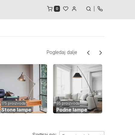
0
Pogledaj dalje
175 proizvoda
95 proizvoda
168 proizvod
Stone lampe
Podne lampe
Dečija ra
Sortiraj po: