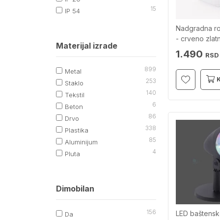
15
IP 54
Nadgradna ro
- crveno zlat
Materijal izrade
V-TAC
1.490
RSD
899
Metal
253
Staklo
140
Tekstil
6
Beton
86
Drvo
338
Plastika
85
Aluminijum
4
Pluta
Dimobilan
156
LED baštensk
Da