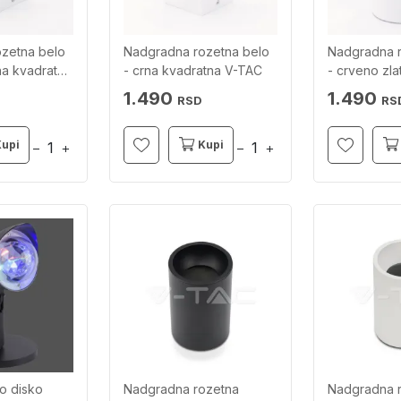
zetna belo
Nadgradna rozetna belo
Nadgradna r
na kvadratna
- crna kvadratna V-TAC
- crveno zla
V-TAC
1.490
1.490
RSD
RS
Kupi
Kupi
−
+
−
+
o disko
Nadgradna rozetna
Nadgradna 