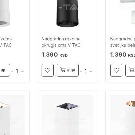
ozetna
Nadgradna rozetna
Nadgradna 
 V-TAC
okrugla crna V-TAC
svetiljka be
TAC
1.390
1.390
RSD
RS
Kupi
Kupi
−
+
−
+