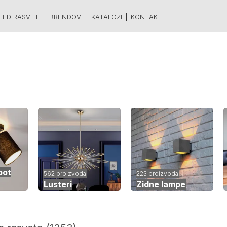
LED RASVETI
BRENDOVI
KATALOZI
KONTAKT
pot
562 proizvoda
223 proizvoda
Lusteri
Zidne lampe