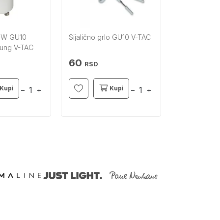
 5W GU10
Sijalično grlo GU10 V-TAC
ung V-TAC
60
RSD
Kupi
Kupi
−
+
−
+