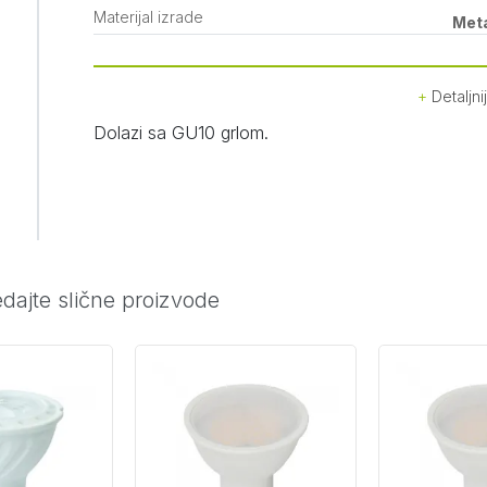
Materijal izrade
Met
Detaljni
Dolazi sa GU10 grlom.
dajte slične proizvode