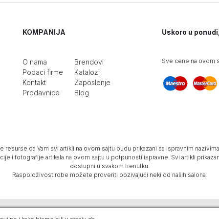
KOMPANIJA
Uskoro u ponudi
Sve cene na ovom sa
O nama
Brendovi
Podaci firme
Katalozi
Kontakt
Zaposlenje
Prodavnice
Blog
e resurse da Vam svi artikli na ovom sajtu budu prikazani sa ispravnim nazivima 
e i fotografije artikala na ovom sajtu u potpunosti ispravne. Svi artikli prika
dostupni u svakom trenutku.
Raspoloživost robe možete proveriti pozivajući neki od naših salona.