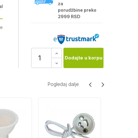
za
al
porudžbine preko
2999 RSD
je
Dodajte u korpu
Pogledaj dalje