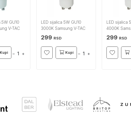
 6.5W GU10
LED sijalica 5W GU10
LED sijalica
ung V-TAC
3000K Samsung V-TAC
4000K Sams
299
299
RSD
RSD
Kupi
Kupi
−
+
−
+