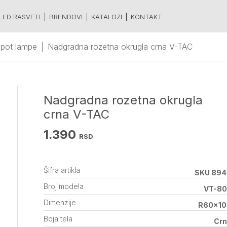
LED RASVETI
BRENDOVI
KATALOZI
KONTAKT
spot lampe
Nadgradna rozetna okrugla crna V-TAC
Nadgradna rozetna okrugla
crna V-TAC
1.390
RSD
Šifra artikla
SKU 894
Broj modela
VT-80
Dimenzije
R60x10
Boja tela
Cr