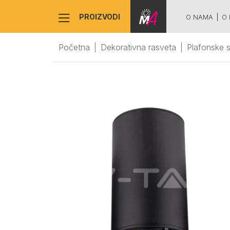
PROIZVODI
O NAMA
O 
Početna
Dekorativna rasveta
Plafonske 