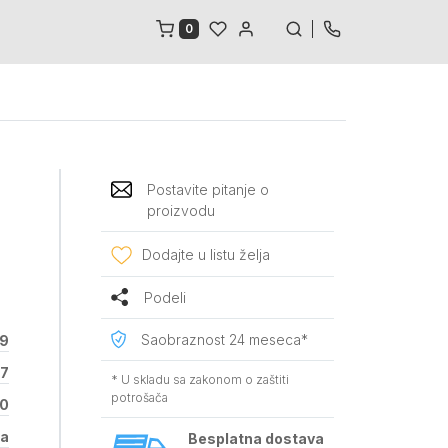
0
Postavite pitanje o
proizvodu
Dodajte u listu želja
Podeli
Saobraznost 24 meseca*
9
7
* U skladu sa zakonom o zaštiti
potrošača
0
na
Besplatna dostava