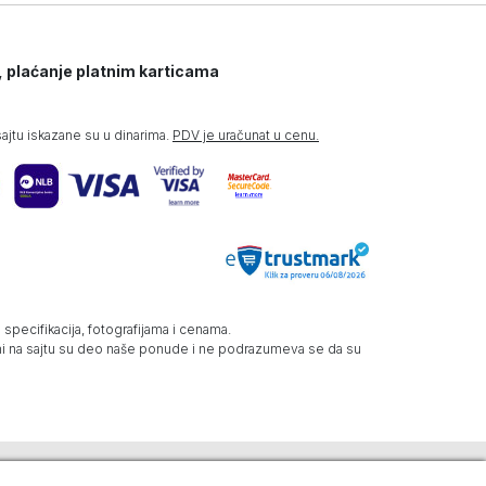
, plaćanje platnim karticama
jtu iskazane su u dinarima.
PDV je uračunat u cenu.
specifikacija, fotografijama i cenama.
zani na sajtu su deo naše ponude i ne podrazumeva se da su