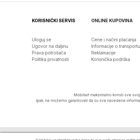
KORISNIČKI SERVIS
ONLINE KUPOVINA
Uloguj se
Cene i načini plaćanja
Ugovor na daljinu
Informacije o transportu
Prava potrošača
Reklamacije
Politika privatnosti
Korisnička podrška
Mobiliart maksimalno koristi sve svoj
Ipak, ne možemo garantovati da su sve navedene informacij