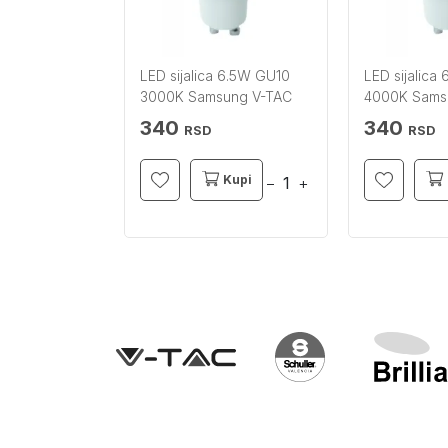
LED sijalica 6.5W GU10
LED sijalica
3000K Samsung V-TAC
4000K Sams
340
340
RSD
RSD
Kupi
−
+