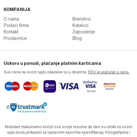
KOMPANIJA
O nama
Brendovi
Podaci firme
Katalozi
Kontakt
Zaposlenje
Prodavnice
Blog
Uskoro u ponudi, plaćanje platnim karticama
Sve cene na ovom sajtu iskazane su u dinarima.
PDV je uračunat u cenu.
Mobiliart maksimalno koristi sve svoje resurse da Vam svi artikli na ovom
sajtu budu prikazani sa ispravnim nazivima specifikacija, fotografijama i