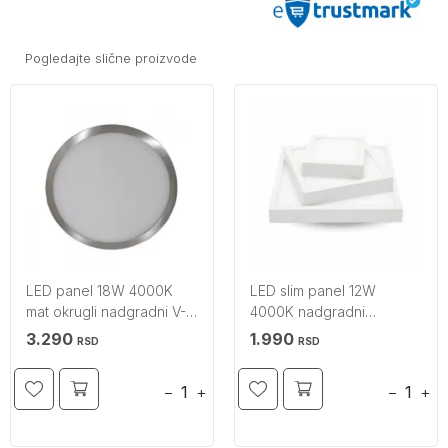
Pogledajte slične proizvode
LED panel 18W 4000K
LED slim panel 12W
mat okrugli nadgradni V-
4000K nadgradni
TAC
četvrtasti V-TAC
3.290
1.990
RSD
RSD
−
+
−
+