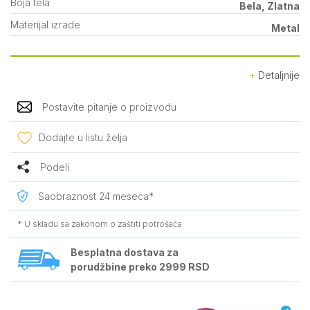
Boja tela
Bela, Zlatna
Materijal izrade
Metal
Detaljnije
Postavite pitanje o proizvodu
Dodajte u listu želja
Podeli
Saobraznost 24 meseca*
* U skladu sa zakonom o zaštiti potrošača
Besplatna dostava za
porudžbine preko 2999 RSD