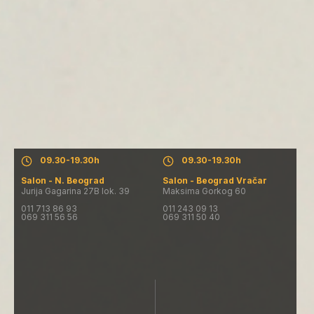
Salon - N. Beograd
Salon - Beograd Vračar
Pon. - Pet.: 09.30-19.30h
Pon. - Pet.: 09.30-19.30h
Subota: 09.00-16.00h
Subota: 09.00-16.00h
Nedelja: salon ne radi
Nedelja: salon ne radi
09.30-19.30h
09.30-19.30h
Salon - N. Beograd
Salon - Beograd Vračar
Jurija Gagarina 27B lok. 39
Maksima Gorkog 60
011 713 86 93
011 243 09 13
069 311 56 56
069 311 50 40