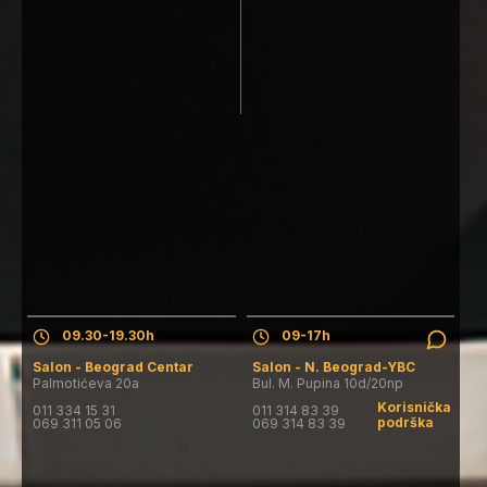
Salon - Beograd Centar
Salon - N. Beograd-YBC
Pon. - Pet.: 09.30-19.30h
Pon. - Pet.: 09-17h
Subota: 09.00-16.00h
Subota: salon ne radi
Nedelja: salon ne radi
Nedelja: salon ne radi
09.30-19.30h
09-17h
Salon - Beograd Centar
Salon - N. Beograd-YBC
Palmotićeva 20a
Bul. M. Pupina 10d/20np
Korisnička
011 334 15 31
011 314 83 39
podrška
069 311 05 06
069 314 83 39