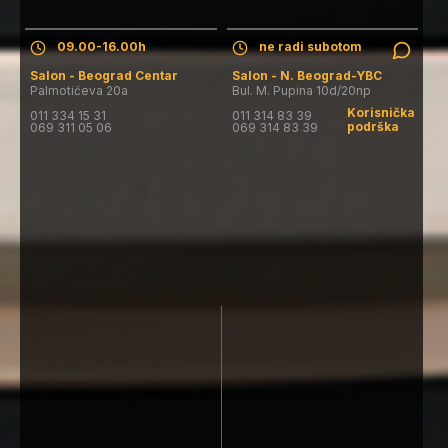
09.00-16.00h
ne radi subotom
Salon - Beograd Centar
Salon - N. Beograd-YBC
Palmotićeva 20a
Bul. M. Pupina 10d/20np
Korisnička
011 334 15 31
011 314 83 39
podrška
069 311 05 06
069 314 83 39