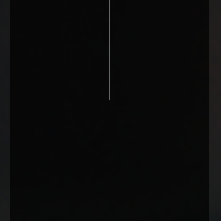
Salon - Beograd Centar
Salon - N. Beograd-YBC
Pon. - Pet.: 09.30-19.30h
Pon. - Pet.: 09-17h
Subota: 09.00-16.00h
Subota: salon ne radi
Nedelja: salon ne radi
Nedelja: salon ne radi