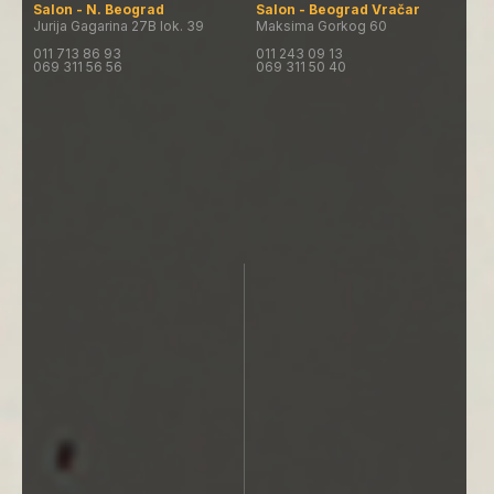
Salon - N. Beograd
Salon - Beograd Vračar
Jurija Gagarina 27B lok. 39
Maksima Gorkog 60
011 713 86 93
011 243 09 13
069 311 56 56
069 311 50 40