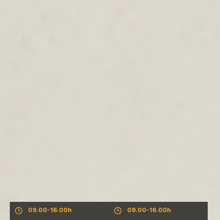
Salon - N. Beograd
Salon - Beograd Vračar
Pon. - Pet.: 09.30-19.30h
Pon. - Pet.: 09.30-19.30h
Subota: 09.00-16.00h
Subota: 09.00-16.00h
Nedelja: salon ne radi
Nedelja: salon ne radi
09.00-16.00h
09.00-16.00h