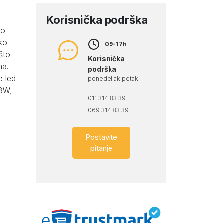
Korisnička podrška
do
iko
09-17h
što
Korisnička
ma.
podrška
e led
ponedeljak-petak
28W,
011 314 83 39
069 314 83 39
Postavite
pitanje
d