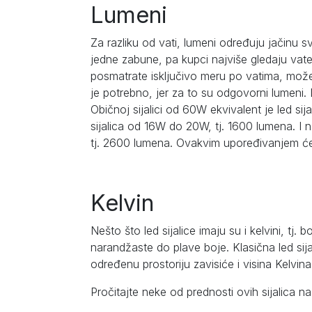
Lumeni
Za razliku od vati, lumeni određuju jačinu svet
jedne zabune, pa kupci najviše gledaju vate
posmatrate isključivo meru po vatima, može
je potrebno, jer za to su odgovorni lumeni. 
Običnoj sijalici od 60W ekvivalent je led si
sijalica od 16W do 20W, tj. 1600 lumena. I n
tj. 2600 lumena. Ovakvim upoređivanjem će 
Kelvin
Nešto što led sijalice imaju su i kelvini, t
narandžaste do plave boje. Klasična led sij
određenu prostoriju zavisiće i visina Kelvina
Pročitajte neke od prednosti ovih sijalica 