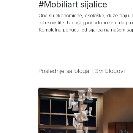
#Mobiliart sijalice
One su ekonomične, ekološke, duže traju. S
njih koristite. U našoj ponudi možete da pron
Kompletnu ponudu led sijalica na našem sa
Poslednje sa bloga |
Svi blogovi