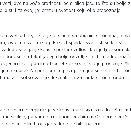
 u vezi, dve najveće prednosti led sijalica jesu to što su bolje 
olje su i za oko, jer emituju svetlost koju oko prepoznaje.
 jaču svetlost nego što je to slučaj sa običnim sijalicama, a ak
m, ovo ima svoj razlog. Različit spektar svetlosti se koristi u
za led osvetljenje koristi spektar svetlosti koji je ljudskom ok
vari donosi taj efekat jačeg i bolje osvetljenja. To ujedno znači
još jedan razlog da ih odaberete za sebe i svoje prostorije. Ali,
koju da kupite? Najpre obratite pažnju za gde su vam led sijali
h mera. Ukoliko vam je dekorativna varijanta sijalica, onda su
 potrebnu energiju koja se koristi da bi sijalica radila. Samim 
za rad sijalice, pa vam to u samom odabiru možda bude priličn
treban veliki broj sijalica koje će biti upaljene.