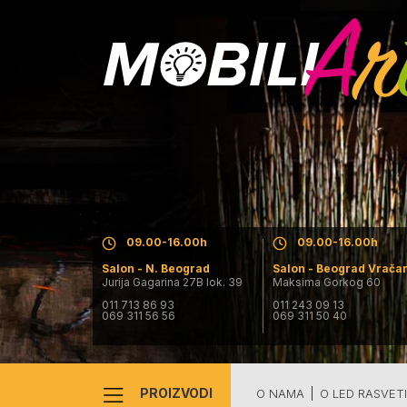
Salon - N. Beograd
Salon - Beograd Vrača
Pon. - Pet.: 09.30-19.30h
Pon. - Pet.: 09.30-19.30h
Subota: 09.00-16.00h
Subota: 09.00-16.00h
Nedelja: salon ne radi
Nedelja: salon ne radi
09.00-16.00h
09.00-16.00h
Salon - N. Beograd
Salon - Beograd Vrača
Jurija Gagarina 27B lok. 39
Maksima Gorkog 60
011 713 86 93
011 243 09 13
069 311 56 56
069 311 50 40
PROIZVODI
O NAMA
O LED RASVET