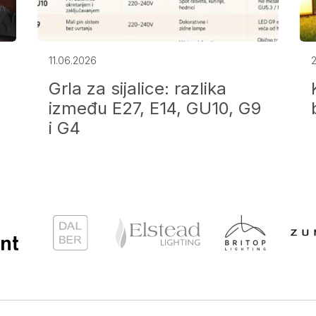
11.06.2026
Grla za sijalice: razlika
između E27, E14, GU10, G9
i G4