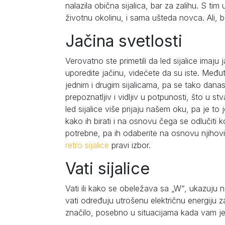
nalazila obična sijalica, bar za zalihu. S tim
životnu okolinu, i sama ušteda novca. Ali, b
Jačina svetlosti
Verovatno ste primetili da led sijalice imaju
uporedite jačinu, videćete da su iste. Međuti
jednim i drugim sijalicama, pa se tako danas 
prepoznatljiv i vidljiv u potpunosti, što u st
led sijalice više prijaju našem oku, pa je to 
kako ih birati i na osnovu čega se odlučiti 
potrebne, pa ih odaberite na osnovu njihovi
retro sijalice
pravi izbor.
Vati sijalice
Vati ili kako se obeležava sa „W“, ukazuju na
vati određuju utrošenu električnu energiju 
značilo, posebno u situacijama kada vam je po