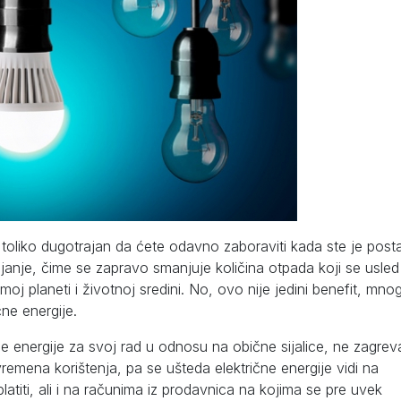
e toliko dugotrajan da ćete odavno zaboraviti kada ste je postav
je, čime se zapravo smanjuje količina otpada koji se usled
samoj planeti i životnoj sredini. No, ovo nije jedini benefit, mno
ne energije.
ne energije za svoj rad u odnosu na obične sijalice, ne zagrev
remena korištenja, pa se ušteda električne energije vidi na
titi, ali i na računima iz prodavnica na kojima se pre uvek