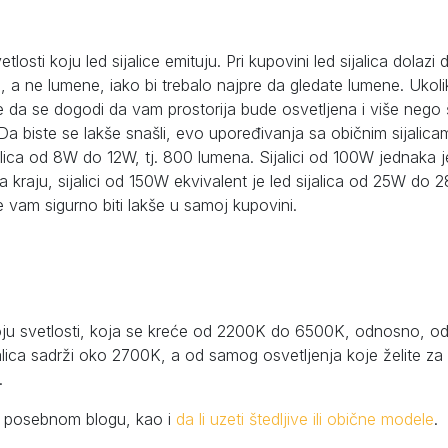
losti koju led sijalice emituju. Pri kupovini led sijalica dolazi 
, a ne lumene, iako bi trebalo najpre da gledate lumene. Ukol
 da se dogodi da vam prostorija bude osvetljena i više nego 
Da biste se lakše snašli, evo upoređivanja sa običnim sijalica
jalica od 8W do 12W, tj. 800 lumena. Sijalici od 100W jednaka j
a kraju, sijalici od 150W ekvivalent je led sijalica od 25W do 
vam sigurno biti lakše u samoj kupovini.
j. boju svetlosti, koja se kreće od 2200K do 6500K, odnosno, o
alica sadrži oko 2700K, a od samog osvetljenja koje želite za
.
na posebnom blogu, kao i
da li uzeti štedljive ili obične modele
.