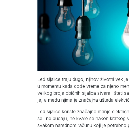
Led sijalice traju dugo, njihov životni vek j
u momentu kada dođe vreme za njeno menjan
velikog broja običnih sijalica stvara i šteti 
je, a među njima je značajna ušteda električ
Led sijalice koriste značajno manje električ
se i ne pucaju, ne kvare se nakon kratkog v
svakom narednom računu koji je potrebno pla