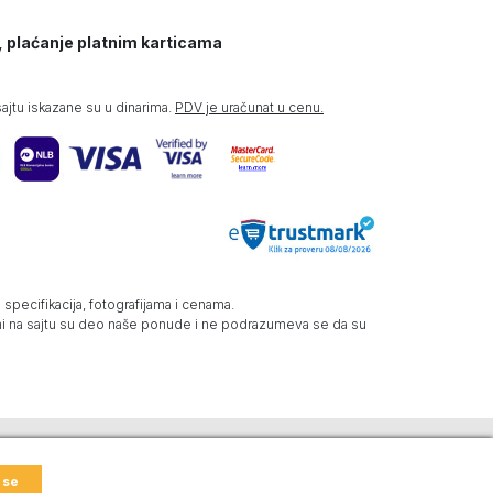
, plaćanje platnim karticama
jtu iskazane su u dinarima.
PDV je uračunat u cenu.
specifikacija, fotografijama i cenama.
zani na sajtu su deo naše ponude i ne podrazumeva se da su
 se