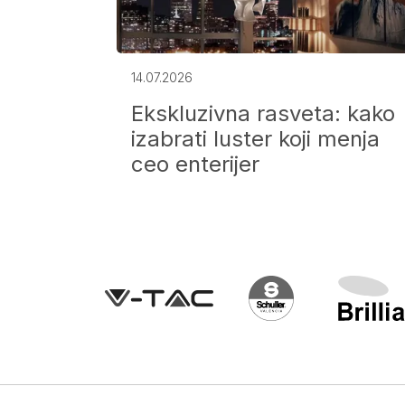
14.07.2026
Ekskluzivna rasveta: kako
tljenje
izabrati luster koji menja
tinja?
ceo enterijer