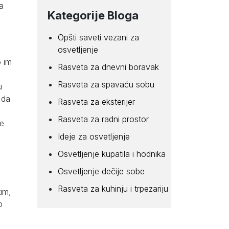
za
Kategorije Bloga
Opšti saveti vezani za
osvetljenje
o im
Rasveta za dnevni boravak
Rasveta za spavaću sobu
u
 da
Rasveta za eksterijer
Rasveta za radni prostor
ce
Ideje za osvetljenje
Osvetljenje kupatila i hodnika
Osvetljenje dečije sobe
Rasveta za kuhinju i trpezariju
tim,
o