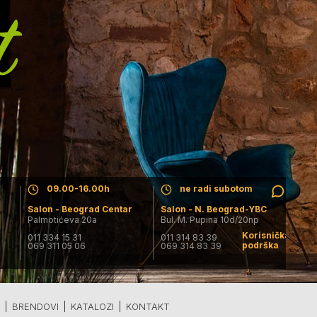
r
Salon - Beograd Centar
Salon - N. Beograd-YBC
Pon. - Pet.: 09.30-19.30h
Pon. - Pet.: 09-17h
Subota: 09.00-16.00h
Subota: salon ne radi
Nedelja: salon ne radi
Nedelja: salon ne radi
09.00-16.00h
ne radi subotom
r
Salon - Beograd Centar
Salon - N. Beograd-YBC
Palmotićeva 20a
Bul. M. Pupina 10d/20np
Korisnička
011 334 15 31
011 314 83 39
podrška
069 311 05 06
069 314 83 39
I
BRENDOVI
KATALOZI
KONTAKT