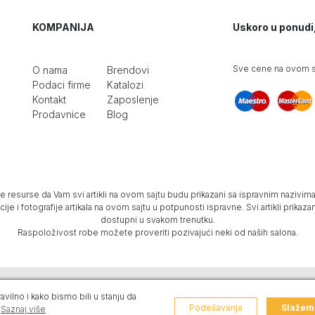
KOMPANIJA
Uskoro u ponudi
Sve cene na ovom sa
O nama
Brendovi
Podaci firme
Katalozi
Kontakt
Zaposlenje
Prodavnice
Blog
e resurse da Vam svi artikli na ovom sajtu budu prikazani sa ispravnim nazivima 
e i fotografije artikala na ovom sajtu u potpunosti ispravne. Svi artikli prika
dostupni u svakom trenutku.
Raspoloživost robe možete proveriti pozivajući neki od naših salona.
vilno i kako bismo bili u stanju da
g
.
Design by Blur
.
Web prodavnica i SEO Web Business Solutions
Podešavanja
Slažem
Saznaj više