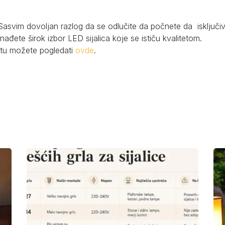
asvim dovoljan razlog da se odlučite da počnete da isključi
ađete širok izbor LED sijalica koje se ističu kvalitetom.
jtu možete pogledati
ovde
.