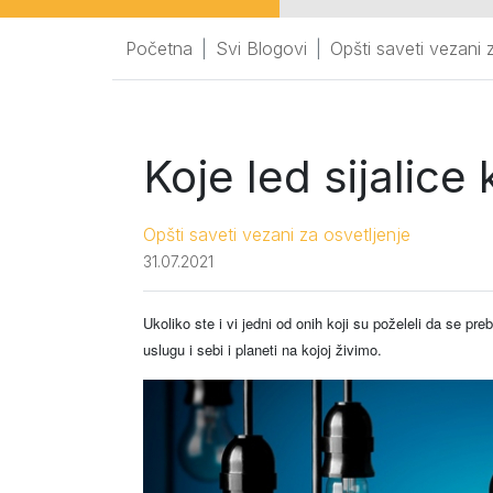
Početna
Svi Blogovi
Opšti saveti vezani 
Koje led sijalice 
Opšti saveti vezani za osvetljenje
31.07.2021
Ukoliko ste i vi jedni od onih koji su poželeli da se preb
uslugu i sebi i planeti na kojoj živimo.