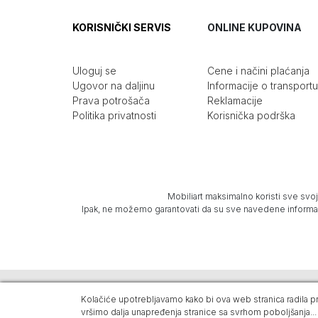
KORISNIČKI SERVIS
ONLINE KUPOVINA
Uloguj se
Cene i načini plaćanja
Ugovor na daljinu
Informacije o transportu
Prava potrošača
Reklamacije
Politika privatnosti
Korisnička podrška
Mobiliart maksimalno koristi sve svoj
Ipak, ne možemo garantovati da su sve navedene informacij
Kolačiće upotrebljavamo kako bi ova web stranica radila pra
Mobiliart © 2026. Sva prava zadržana -
Powered by Dajbo
vršimo dalja unapređenja stranice sa svrhom poboljšanja
...