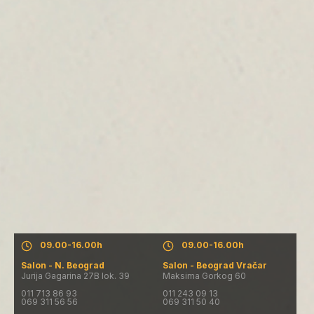
Salon - N. Beograd
Salon - Beograd Vračar
Pon. - Pet.: 09.30-19.30h
Pon. - Pet.: 09.30-19.30h
Subota: 09.00-16.00h
Subota: 09.00-16.00h
Nedelja: salon ne radi
Nedelja: salon ne radi
09.00-16.00h
09.00-16.00h
Salon - N. Beograd
Salon - Beograd Vračar
Jurija Gagarina 27B lok. 39
Maksima Gorkog 60
011 713 86 93
011 243 09 13
069 311 56 56
069 311 50 40