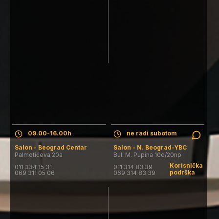
Salon - Beograd Centar
Salon - N. Beograd-YBC
Pon. - Pet.: 09.30-19.30h
Pon. - Pet.: 09-17h
Subota: 09.00-16.00h
Subota: salon ne radi
Nedelja: salon ne radi
Nedelja: salon ne radi
09.00-16.00h
ne radi subotom
Salon - Beograd Centar
Salon - N. Beograd-YBC
Palmotićeva 20a
Bul. M. Pupina 10d/20np
Korisnička
011 334 15 31
011 314 83 39
podrška
069 311 05 06
069 314 83 39