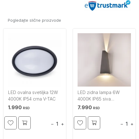
Pogledajte slične proizvode
LED ovalna svetiljka 12W
LED zidna lampa 6W
4000K IP54 crna V-TAC
4000K IP65 siva
trapezoid V-TAC
1.990
7.990
RSD
RSD
−
+
−
+