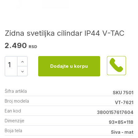
Zidna svetiljka cilindar IP44 V-TAC
2.490
RSD
Dodajte u korpu
Šifra artikla
SKU 7501
Broj modela
VT-7621
Ean kod
3800157617604
Dimenzije
93x85x118
Boja tela
Siva - mat