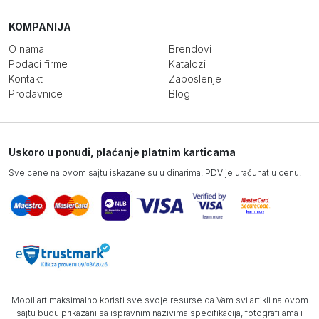
KOMPANIJA
O nama
Brendovi
Podaci firme
Katalozi
Kontakt
Zaposlenje
Prodavnice
Blog
Uskoro u ponudi, plaćanje platnim karticama
Sve cene na ovom sajtu iskazane su u dinarima.
PDV je uračunat u cenu.
Mobiliart maksimalno koristi sve svoje resurse da Vam svi artikli na ovom
sajtu budu prikazani sa ispravnim nazivima specifikacija, fotografijama i