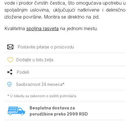
vode i prodor čvrstih čestica, što omogućava upotrebu u
spoljašnjim uslovima, uključujući natkrivene i delimično
izložene površine. Montira se direktno na zid.
Kvalitetna
spoljna rasveta
na jednom mestu.
Postavite pitanje o proizvodu
Dodajte u listu želja
Podeli
Saobraznost 24 meseca*
* U skladu sa zakonom o zaštiti potrošača
Besplatna dostava za
porudžbine preko 2999 RSD