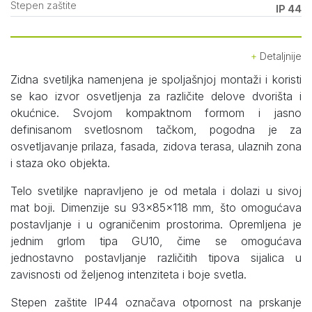
Stepen zaštite
IP 44
Detaljnije
Zidna svetiljka namenjena je spoljašnjoj montaži i koristi
se kao izvor osvetljenja za različite delove dvorišta i
okućnice. Svojom kompaktnom formom i jasno
definisanom svetlosnom tačkom, pogodna je za
osvetljavanje prilaza, fasada, zidova terasa, ulaznih zona
i staza oko objekta.
Telo svetiljke napravljeno je od metala i dolazi u sivoj
mat boji. Dimenzije su 93x85x118 mm, što omogućava
postavljanje i u ograničenim prostorima. Opremljena je
jednim grlom tipa GU10, čime se omogućava
jednostavno postavljanje različitih tipova sijalica u
zavisnosti od željenog intenziteta i boje svetla.
Stepen zaštite IP44 označava otpornost na prskanje