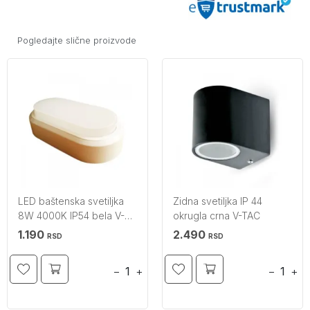
Pogledajte slične proizvode
LED baštenska svetiljka
Zidna svetiljka IP 44
8W 4000K IP54 bela V-
okrugla crna V-TAC
TAC
1.190
2.490
RSD
RSD
−
+
−
+