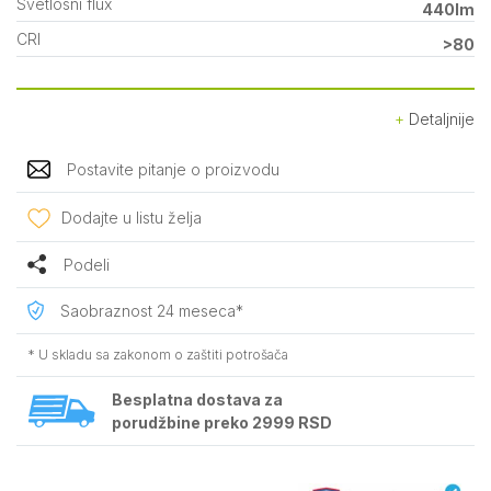
Svetlosni flux
440lm
CRI
>80
Detaljnije
Postavite pitanje o proizvodu
Dodajte u listu želja
Podeli
Saobraznost 24 meseca*
* U skladu sa zakonom o zaštiti potrošača
Besplatna dostava za
porudžbine preko 2999 RSD