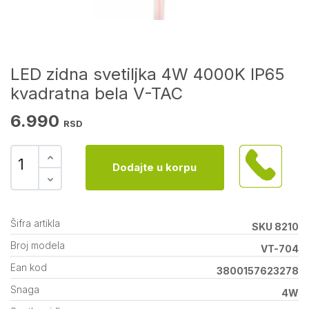
LED zidna svetiljka 4W 4000K IP65
kvadratna bela V-TAC
6.990
RSD
Dodajte u korpu
Šifra artikla
SKU 8210
Broj modela
VT-704
Ean kod
3800157623278
Snaga
4W