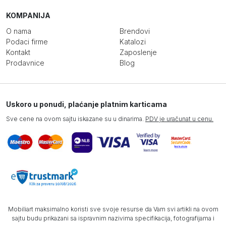
KOMPANIJA
O nama
Brendovi
Podaci firme
Katalozi
Kontakt
Zaposlenje
Prodavnice
Blog
Uskoro u ponudi, plaćanje platnim karticama
Sve cene na ovom sajtu iskazane su u dinarima.
PDV je uračunat u cenu.
Mobiliart maksimalno koristi sve svoje resurse da Vam svi artikli na ovom
sajtu budu prikazani sa ispravnim nazivima specifikacija, fotografijama i