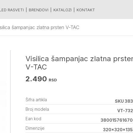
LED RASVETI
BRENDOVI
KATALOZI
KONTAKT
silica šampanjac zlatna prsten V-TAC
Visilica šampanjac zlatna prste
V-TAC
2.490
RSD
Šifra artikla
SKU 38
Broj modela
VT-73
Ean kod
380015761670
Dimenzije
320x320x135