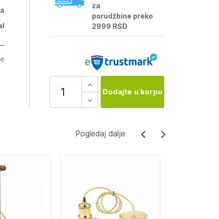
za
na
porudžbine preko
al
2999 RSD
je
Dodajte u korpu
Pogledaj dalje
Pogledaj dalje