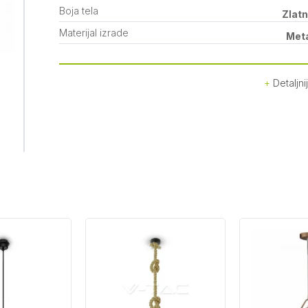
Boja tela
Zlat
Materijal izrade
Met
Detaljni