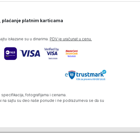
, plaćanje platnim karticama
jtu iskazane su u dinarima.
PDV je uračunat u cenu.
specifikacija, fotografijama i cenama.
zani na sajtu su deo naše ponude i ne podrazumeva se da su