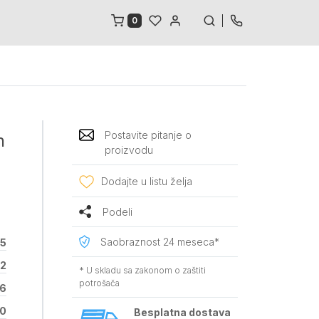
0
Postavite pitanje o
n
proizvodu
Dodajte u listu želja
Podeli
Saobraznost 24 meseca*
35
22
* U skladu sa zakonom o zaštiti
potrošača
6
0
Besplatna dostava