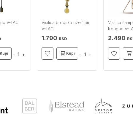
grlo V-TAC
Visilica brodsko uže 1,5m
Visilica šamp
V-TAC
trougao V-T
1.790
2.490
D
RSD
RS
Kupi
Kupi
−
+
−
+