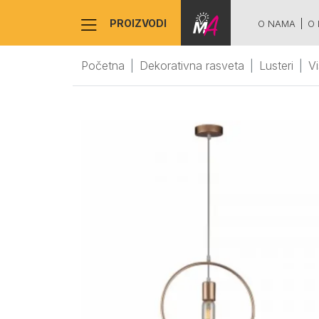
PROIZVODI
O NAMA
O 
Početna
Dekorativna rasveta
Lusteri
Vi