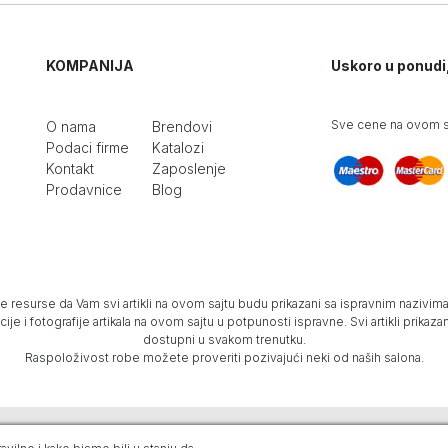
KOMPANIJA
Uskoro u ponudi
Sve cene na ovom sa
O nama
Brendovi
Podaci firme
Katalozi
Kontakt
Zaposlenje
Prodavnice
Blog
e resurse da Vam svi artikli na ovom sajtu budu prikazani sa ispravnim nazivima 
e i fotografije artikala na ovom sajtu u potpunosti ispravne. Svi artikli prika
dostupni u svakom trenutku.
Raspoloživost robe možete proveriti pozivajući neki od naših salona.