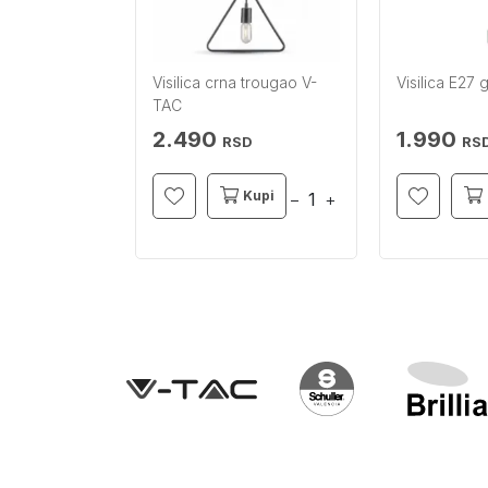
 Stone manja
Visilica crna trougao V-
Visilica E27 
LER
TAC
2.490
1.990
RSD
RSD
RS
Kupi
Kupi
−
+
−
+