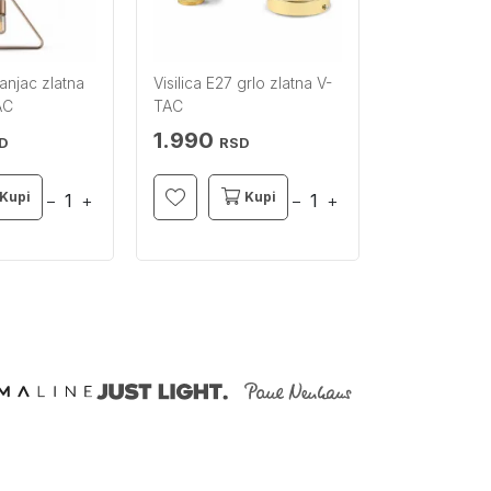
anjac zlatna
Visilica E27 grlo zlatna V-
Visilica E27 
AC
TAC
TAC
1.990
1.990
D
RSD
RS
Kupi
Kupi
−
+
−
+