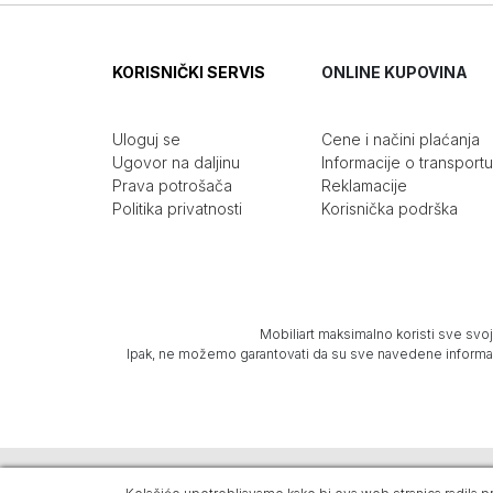
KORISNIČKI SERVIS
ONLINE KUPOVINA
Uloguj se
Cene i načini plaćanja
Ugovor na daljinu
Informacije o transportu
Prava potrošača
Reklamacije
Politika privatnosti
Korisnička podrška
Mobiliart maksimalno koristi sve svoj
Ipak, ne možemo garantovati da su sve navedene informacij