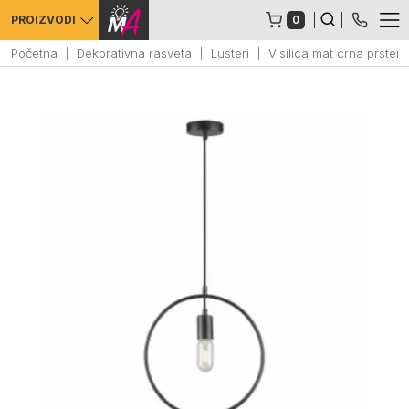
0
PROIZVODI
Početna
Dekorativna rasveta
Lusteri
Visilica mat crna prsten