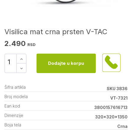
Visilica mat crna prsten V-TAC
2.490
RSD
Dodajte u korpu
Šifra artikla
SKU 3836
Broj modela
VT-7321
Ean kod
3800157616713
Dimenzije
320x320x1350
Boja tela
Crna