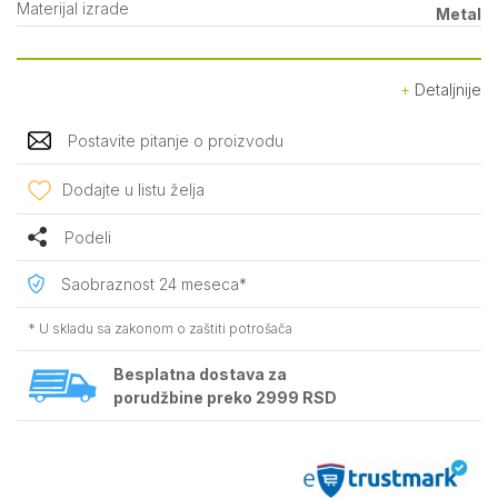
Materijal izrade
Metal
Detaljnije
Postavite pitanje o proizvodu
Dodajte u listu želja
Podeli
Saobraznost 24 meseca*
* U skladu sa zakonom o zaštiti potrošača
Besplatna dostava za
porudžbine preko 2999 RSD