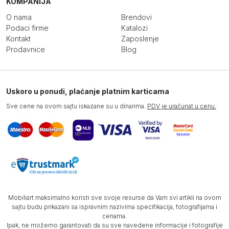
KOMPANIJA
O nama
Brendovi
Podaci firme
Katalozi
Kontakt
Zaposlenje
Prodavnice
Blog
Uskoro u ponudi, plaćanje platnim karticama
Sve cene na ovom sajtu iskazane su u dinarima.
PDV je uračunat u cenu.
Mobiliart maksimalno koristi sve svoje resurse da Vam svi artikli na ovom
sajtu budu prikazani sa ispravnim nazivima specifikacija, fotografijama i
cenama.
Ipak, ne možemo garantovati da su sve navedene informacije i fotografije