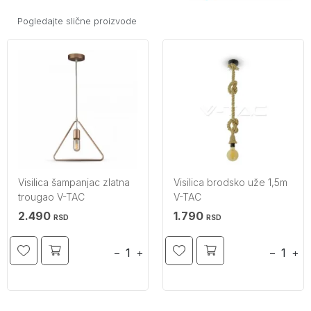
Pogledajte slične proizvode
Visilica šampanjac zlatna
Visilica brodsko uže 1,5m
trougao V-TAC
V-TAC
2.490
1.790
RSD
RSD
−
+
−
+