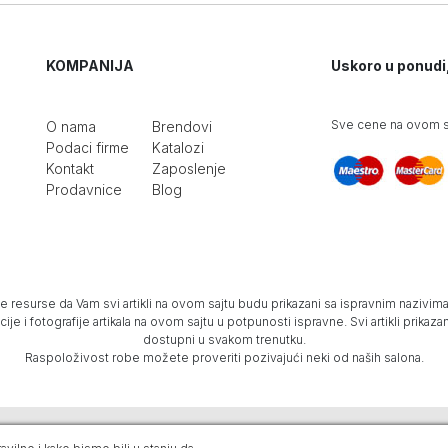
KOMPANIJA
Uskoro u ponudi
Sve cene na ovom sa
O nama
Brendovi
Podaci firme
Katalozi
Kontakt
Zaposlenje
Prodavnice
Blog
e resurse da Vam svi artikli na ovom sajtu budu prikazani sa ispravnim nazivima 
e i fotografije artikala na ovom sajtu u potpunosti ispravne. Svi artikli prika
dostupni u svakom trenutku.
Raspoloživost robe možete proveriti pozivajući neki od naših salona.