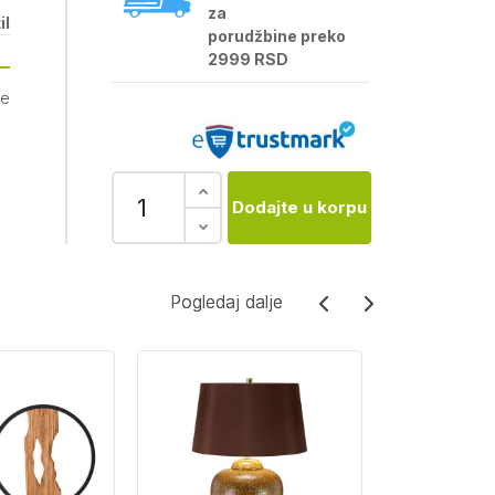
za
il
porudžbine preko
2999 RSD
je
Dodajte u korpu
Pogledaj dalje
Pogledaj dalje