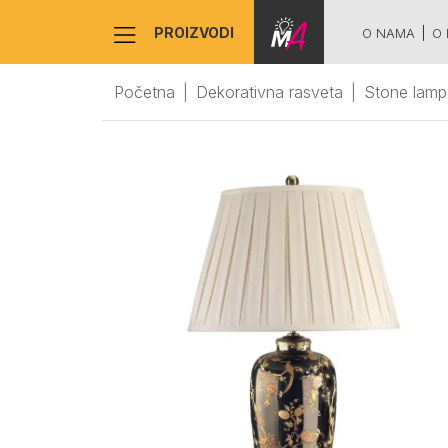
PROIZVODI
O NAMA
O 
Početna
Dekorativna rasveta
Stone lamp