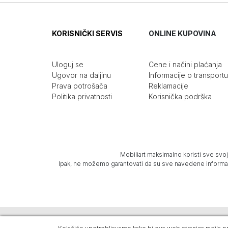
KORISNIČKI SERVIS
ONLINE KUPOVINA
Uloguj se
Cene i načini plaćanja
Ugovor na daljinu
Informacije o transportu
Prava potrošača
Reklamacije
Politika privatnosti
Korisnička podrška
Mobiliart maksimalno koristi sve svoj
Ipak, ne možemo garantovati da su sve navedene informacij