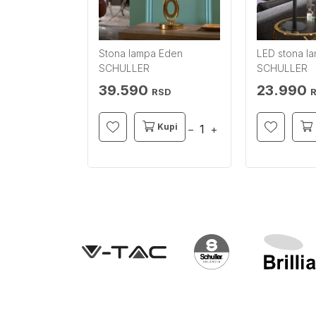
ampa PURE
Stona lampa Eden
LED stona l
na dimabilna
SCHULLER
SCHULLER
AUS
39.590
23.990
RSD
RSD
Kupi
Kupi
−
+
−
+