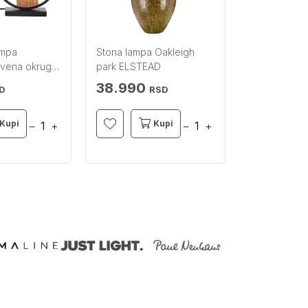
ampa
Stona lampa Oakleigh
Stona lampa 
vena okrugla
park ELSTEAD
BRILLIANT
38.990
3.990
D
RSD
RS
Kupi
Kupi
−
+
−
+