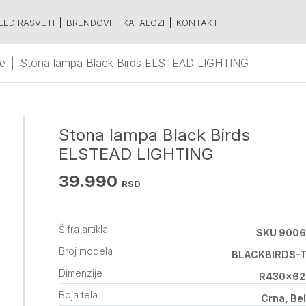
LED RASVETI
BRENDOVI
KATALOZI
KONTAKT
e
Stona lampa Black Birds ELSTEAD LIGHTING
Stona lampa Black Birds
ELSTEAD LIGHTING
39.990
RSD
Šifra artikla
SKU 9006
Broj modela
BLACKBIRDS-T
Dimenzije
R430x62
Boja tela
Crna, Be