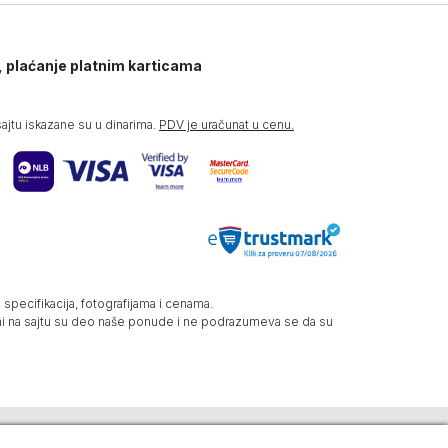
, plaćanje platnim karticama
jtu iskazane su u dinarima.
PDV je uračunat u cenu.
specifikacija, fotografijama i cenama.
zani na sajtu su deo naše ponude i ne podrazumeva se da su