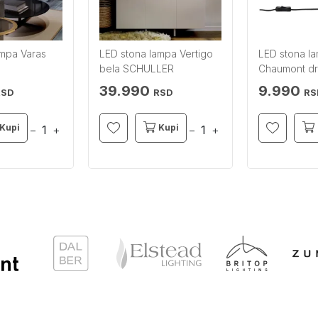
ampa Varas
LED stona lampa Vertigo
LED stona l
bela SCHULLER
Chaumont dr
BRILLIANT
39.990
9.990
RSD
RSD
RS
Kupi
Kupi
−
+
−
+