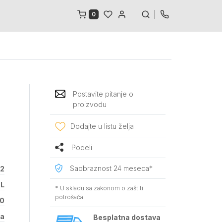
0
Postavite pitanje o
proizvodu
Dodajte u listu želja
Podeli
Saobraznost 24 meseca*
2
L
* U skladu sa zakonom o zaštiti
potrošača
0
la
Besplatna dostava