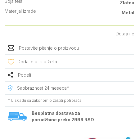
Boja tela
Zlatna
Materijal izrade
Metal
Detaljnije
Postavite pitanje o proizvodu
Dodajte u listu želja
Podeli
Saobraznost 24 meseca*
* U skladu sa zakonom o zaštiti potrošača
Besplatna dostava za
porudžbine preko 2999 RSD