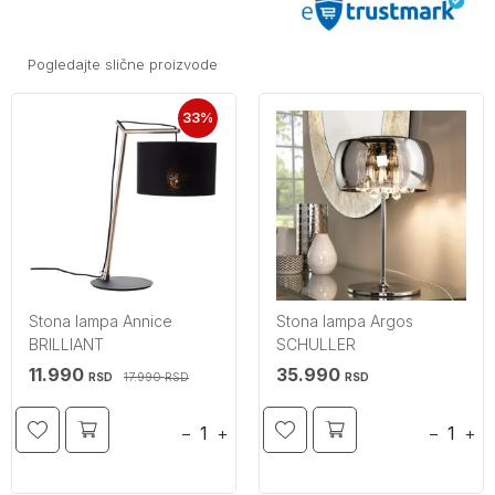
Pogledajte slične proizvode
33%
Stona lampa Annice
Stona lampa Argos
BRILLIANT
SCHULLER
11.990
35.990
17.990
RSD
RSD
RSD
−
+
−
+