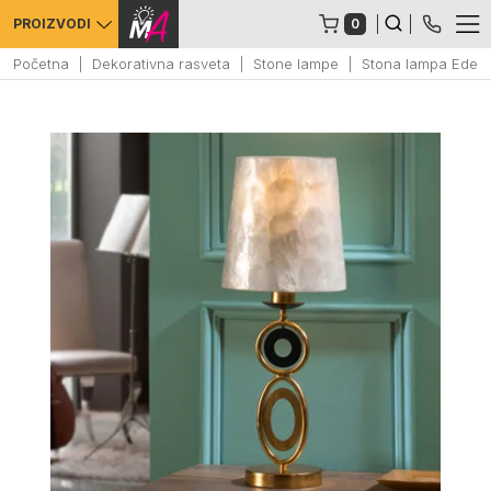
0
PROIZVODI
Početna
Dekorativna rasveta
Stone lampe
Stona lampa Eden