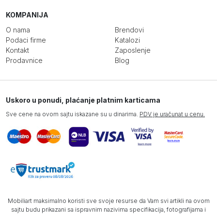
KOMPANIJA
O nama
Brendovi
Podaci firme
Katalozi
Kontakt
Zaposlenje
Prodavnice
Blog
Uskoro u ponudi, plaćanje platnim karticama
Sve cene na ovom sajtu iskazane su u dinarima.
PDV je uračunat u cenu.
Mobiliart maksimalno koristi sve svoje resurse da Vam svi artikli na ovom
sajtu budu prikazani sa ispravnim nazivima specifikacija, fotografijama i