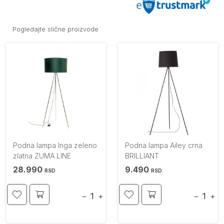
Pogledajte slične proizvode
Podna lampa Inga zeleno
Podna lampa Ailey crna
zlatna ZUMA LINE
BRILLIANT
28.990
9.490
RSD
RSD
−
+
−
+