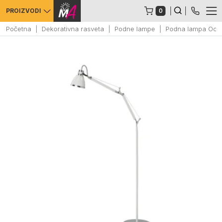
0
PROIZVODI
Početna
Dekorativna rasveta
Podne lampe
Podna lampa Octa