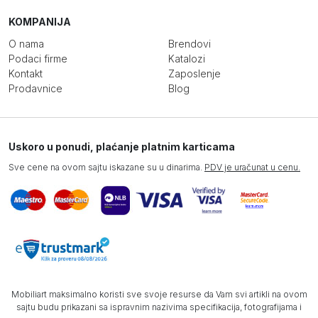
KOMPANIJA
O nama
Brendovi
Podaci firme
Katalozi
Kontakt
Zaposlenje
Prodavnice
Blog
Uskoro u ponudi, plaćanje platnim karticama
Sve cene na ovom sajtu iskazane su u dinarima.
PDV je uračunat u cenu.
Mobiliart maksimalno koristi sve svoje resurse da Vam svi artikli na ovom
sajtu budu prikazani sa ispravnim nazivima specifikacija, fotografijama i