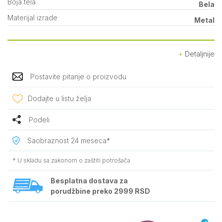
Boja tela
Bela
Materijal izrade
Metal
Detaljnije
Postavite pitanje o proizvodu
Dodajte u listu želja
Podeli
Saobraznost 24 meseca*
* U skladu sa zakonom o zaštiti potrošača
Besplatna dostava za
porudžbine preko 2999 RSD