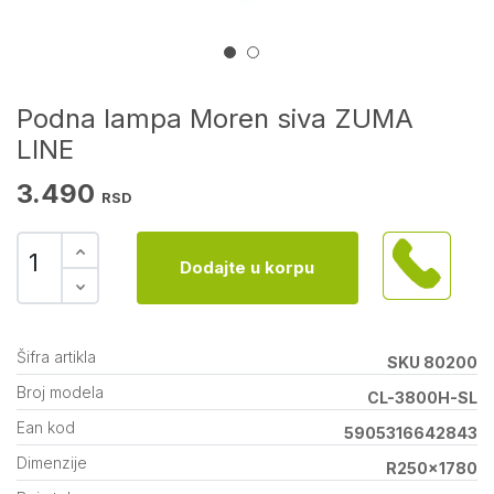
Podna lampa Moren siva ZUMA
LINE
3.490
RSD
Dodajte u korpu
Šifra artikla
SKU 80200
Broj modela
CL-3800H-SL
Ean kod
5905316642843
Dimenzije
R250x1780