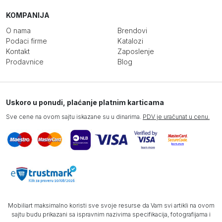
KOMPANIJA
O nama
Brendovi
Podaci firme
Katalozi
Kontakt
Zaposlenje
Prodavnice
Blog
Uskoro u ponudi, plaćanje platnim karticama
Sve cene na ovom sajtu iskazane su u dinarima.
PDV je uračunat u cenu.
Mobiliart maksimalno koristi sve svoje resurse da Vam svi artikli na ovom
sajtu budu prikazani sa ispravnim nazivima specifikacija, fotografijama i