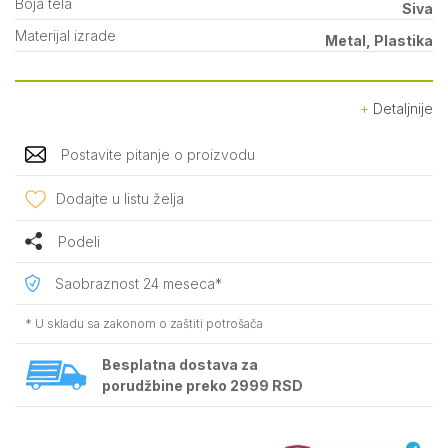
Boja tela
Siva
Materijal izrade
Metal, Plastika
Detaljnije
Postavite pitanje o proizvodu
Dodajte u listu želja
Podeli
Saobraznost 24 meseca*
* U skladu sa zakonom o zaštiti potrošača
Besplatna dostava za
porudžbine preko 2999 RSD