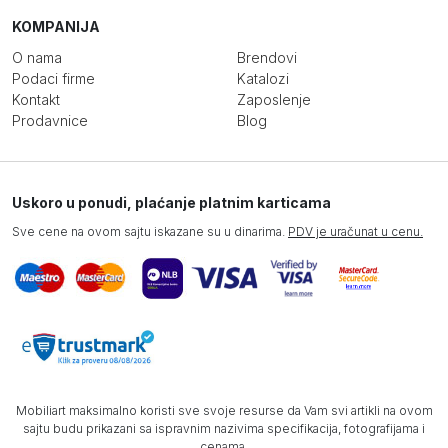
KOMPANIJA
O nama
Brendovi
Podaci firme
Katalozi
Kontakt
Zaposlenje
Prodavnice
Blog
Uskoro u ponudi, plaćanje platnim karticama
Sve cene na ovom sajtu iskazane su u dinarima.
PDV je uračunat u cenu.
Mobiliart maksimalno koristi sve svoje resurse da Vam svi artikli na ovom
sajtu budu prikazani sa ispravnim nazivima specifikacija, fotografijama i
cenama.