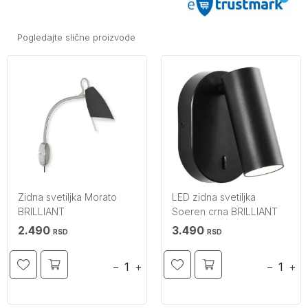
Pogledajte slične proizvode
Zidna svetiljka Morato
LED zidna svetiljka
BRILLIANT
Soeren crna BRILLIANT
2.490
3.490
RSD
RSD
−
+
−
+