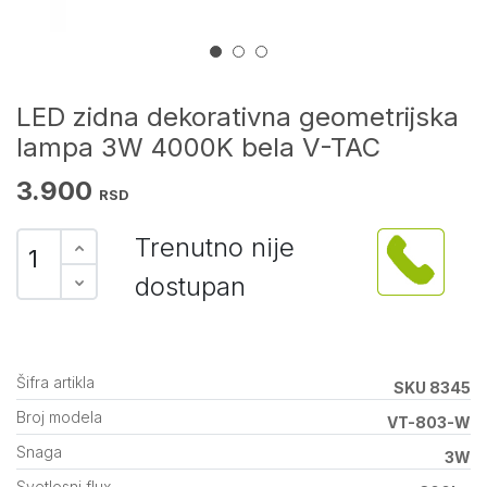
LED zidna dekorativna geometrijska
lampa 3W 4000K bela V-TAC
3.900
RSD
Trenutno nije
dostupan
Šifra artikla
SKU 8345
Broj modela
VT-803-W
Snaga
3W
Svetlosni flux