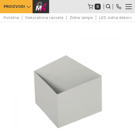
0
PROIZVODI
Početna
Dekorativna rasveta
Zidne lampe
LED zidna dekorat