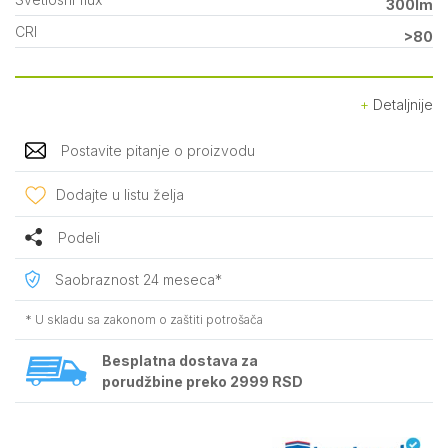
300lm
CRI
>80
Detaljnije
Postavite pitanje o proizvodu
Dodajte u listu želja
Podeli
Saobraznost 24 meseca*
* U skladu sa zakonom o zaštiti potrošača
Besplatna dostava za
porudžbine preko 2999 RSD