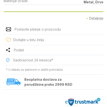
Materijal izrade
Metal, Drvo
Detaljnije
Postavite pitanje o proizvodu
Dodajte u listu želja
Podeli
Saobraznost 24 meseca*
* U skladu sa zakonom o zaštiti potrošača
Besplatna dostava za
porudžbine preko 2999 RSD