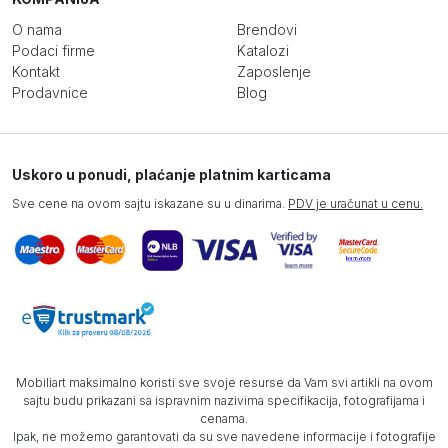
O nama
Brendovi
Podaci firme
Katalozi
Kontakt
Zaposlenje
Prodavnice
Blog
Uskoro u ponudi, plaćanje platnim karticama
Sve cene na ovom sajtu iskazane su u dinarima.
PDV je uračunat u cenu.
Mobiliart maksimalno koristi sve svoje resurse da Vam svi artikli na ovom
sajtu budu prikazani sa ispravnim nazivima specifikacija, fotografijama i
cenama.
Ipak, ne možemo garantovati da su sve navedene informacije i fotografije