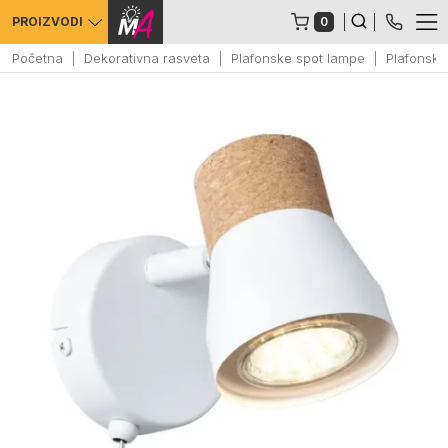
0
PROIZVODI
Početna
Dekorativna rasveta
Plafonske spot lampe
Plafonsko