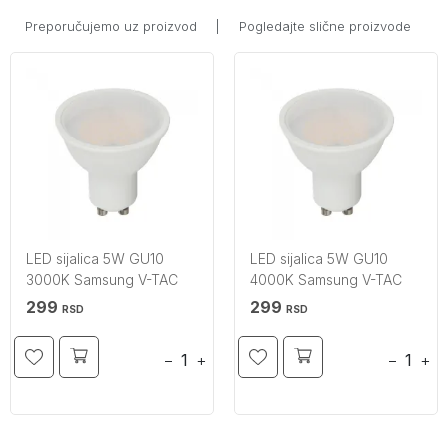
Preporučujemo uz proizvod
|
Pogledajte slične proizvode
LED sijalica 5W GU10
LED sijalica 5W GU10
3000K Samsung V-TAC
4000K Samsung V-TAC
299
299
RSD
RSD
−
+
−
+