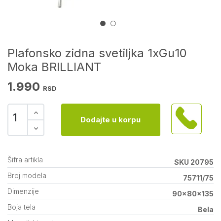
Plafonsko zidna svetiljka 1xGu10
Moka BRILLIANT
1.990
RSD
Dodajte u korpu
Šifra artikla
SKU 20795
Broj modela
75711/75
Dimenzije
90x80x135
Boja tela
Bela