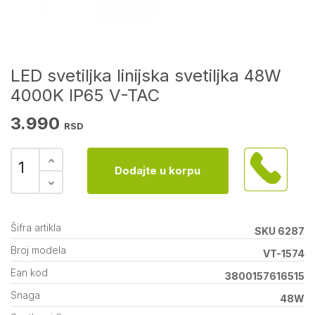
LED svetiljka linijska svetiljka 48W
4000K IP65 V-TAC
3.990
RSD
Dodajte u korpu
Šifra artikla
SKU 6287
Broj modela
VT-1574
Ean kod
3800157616515
Snaga
48W