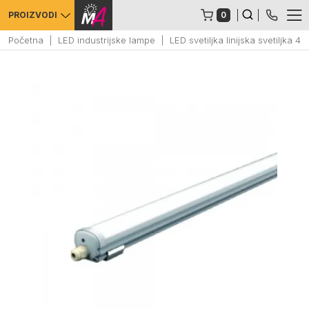
0
PROIZVODI
Početna
LED industrijske lampe
LED svetiljka linijska svetiljka