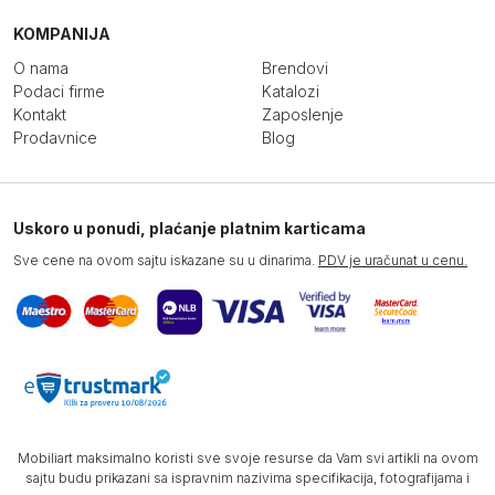
KOMPANIJA
O nama
Brendovi
Podaci firme
Katalozi
Kontakt
Zaposlenje
Prodavnice
Blog
Uskoro u ponudi, plaćanje platnim karticama
Sve cene na ovom sajtu iskazane su u dinarima.
PDV je uračunat u cenu.
Mobiliart maksimalno koristi sve svoje resurse da Vam svi artikli na ovom
sajtu budu prikazani sa ispravnim nazivima specifikacija, fotografijama i