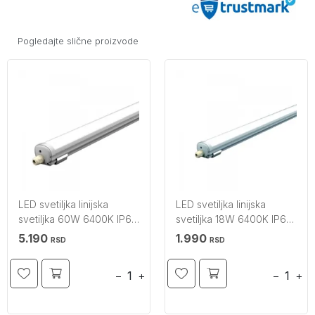
Pogledajte slične proizvode
LED svetiljka linijska
LED svetiljka linijska
svetiljka 60W 6400K IP65
svetiljka 18W 6400K IP65
1800x66x58 V-TAC
V-TAC
5.190
1.990
RSD
RSD
−
+
−
+