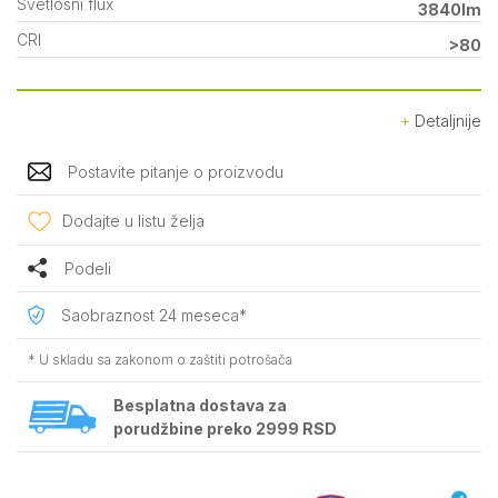
Svetlosni flux
3840lm
CRI
>80
Detaljnije
Postavite pitanje o proizvodu
Dodajte u listu želja
Podeli
Saobraznost 24 meseca*
* U skladu sa zakonom o zaštiti potrošača
Besplatna dostava za
porudžbine preko 2999 RSD