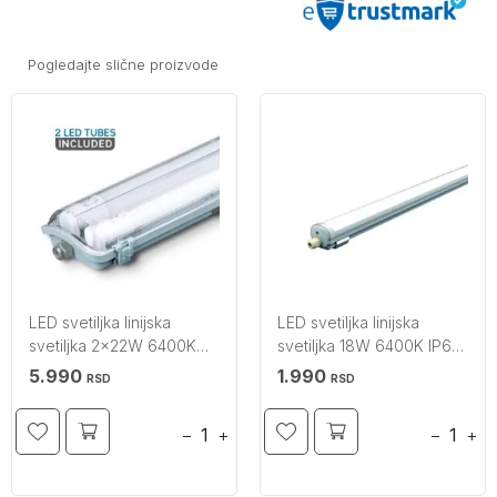
Pogledajte slične proizvode
LED svetiljka linijska
LED svetiljka linijska
svetiljka 2x22W 6400K
svetiljka 18W 6400K IP65
IP65 V-TAC
V-TAC
5.990
1.990
RSD
RSD
−
+
−
+