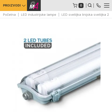
0
PROIZVODI
Početna
LED industrijske lampe
LED svetiljka linijska svetiljk