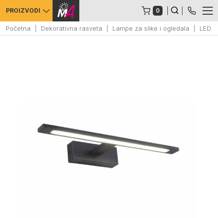
0
PROIZVODI
Početna
Dekorativna rasveta
Lampe za slike i ogledala
LED s