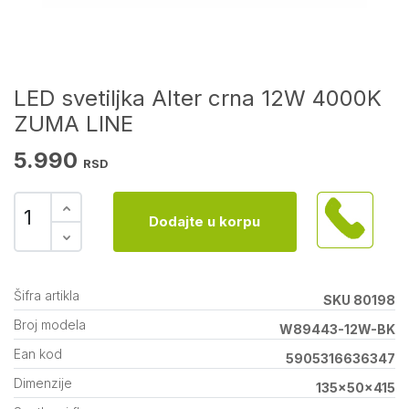
LED svetiljka Alter crna 12W 4000K
ZUMA LINE
5.990
RSD
Dodajte u korpu
Šifra artikla
SKU 80198
Broj modela
W89443-12W-BK
Ean kod
5905316636347
Dimenzije
135x50x415