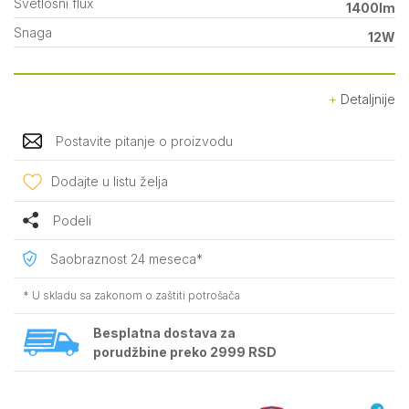
Svetlosni flux
1400lm
Snaga
12W
Detaljnije
Postavite pitanje o proizvodu
Dodajte u listu želja
Podeli
Saobraznost 24 meseca*
* U skladu sa zakonom o zaštiti potrošača
Besplatna dostava za
porudžbine preko 2999 RSD