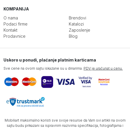
KOMPANIJA
O nama
Brendovi
Podaci firme
Katalozi
Kontakt
Zaposlenje
Prodavnice
Blog
Uskoro u ponudi, plaćanje platnim karticama
Sve cene na ovom sajtu iskazane su u dinarima.
PDV je uračunat u cenu.
Mobiliart maksimalno koristi sve svoje resurse da Vam svi artikli na ovom
sajtu budu prikazani sa ispravnim nazivima specifikacija, fotografijama i