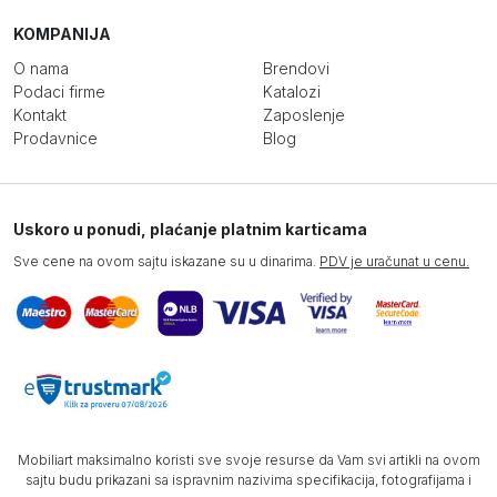
KOMPANIJA
O nama
Brendovi
Podaci firme
Katalozi
Kontakt
Zaposlenje
Prodavnice
Blog
Uskoro u ponudi, plaćanje platnim karticama
Sve cene na ovom sajtu iskazane su u dinarima.
PDV je uračunat u cenu.
Mobiliart maksimalno koristi sve svoje resurse da Vam svi artikli na ovom
sajtu budu prikazani sa ispravnim nazivima specifikacija, fotografijama i