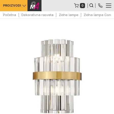
0
PROIZVODI
Početna
Dekorativna rasveta
Zidne lampe
Zidna lampa Const