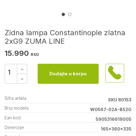
Zidna lampa Constantinople zlatna
2xG9 ZUMA LINE
15.990
RSD
Dodajte u korpu
Šifra artikla
SKU 80153
Broj modela
W0567-02A-B52G
Ean kod
5905316619005
Dimenzije
165x360x335