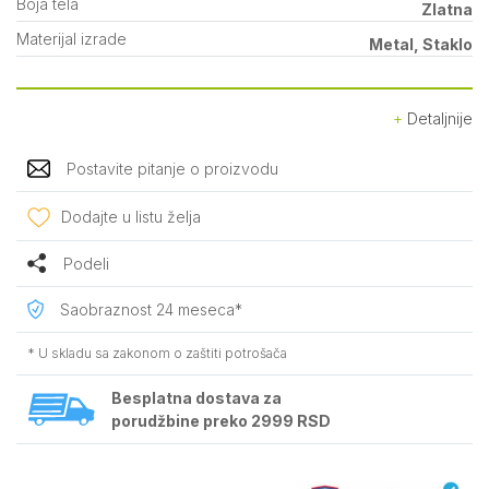
Boja tela
Zlatna
Materijal izrade
Metal, Staklo
Detaljnije
Postavite pitanje o proizvodu
Dodajte u listu želja
Podeli
Saobraznost 24 meseca*
* U skladu sa zakonom o zaštiti potrošača
Besplatna dostava za
porudžbine preko 2999 RSD