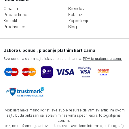
O nama
Brendovi
Podaci firme
Katalozi
Kontakt
Zaposlenje
Prodavnice
Blog
Uskoro u ponudi, plaćanje platnim karticama
Sve cene na ovom sajtu iskazane su u dinarima.
PDV je uračunat u cenu.
Mobiliart maksimalno koristi sve svoje resurse da Vam svi artikli na ovom
sajtu budu prikazani sa ispravnim nazivima specifikacija, fotografijama i
cenama.
Ipak, ne možemo garantovati da su sve navedene informacije i fotografije