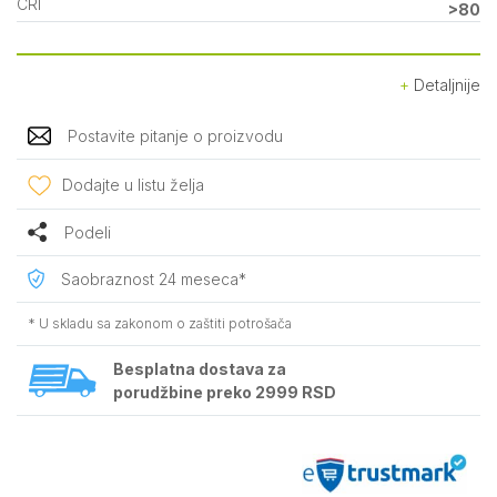
CRI
>80
Detaljnije
Postavite pitanje o proizvodu
Dodajte u listu želja
Podeli
Saobraznost 24 meseca*
* U skladu sa zakonom o zaštiti potrošača
Besplatna dostava za
porudžbine preko 2999 RSD