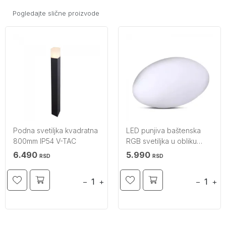
Pogledajte slične proizvode
Podna svetiljka kvadratna
LED punjiva baštenska
800mm IP54 V-TAC
RGB svetiljka u obliku
kamena veća IP67 V-TAC
6.490
5.990
RSD
RSD
−
+
−
+