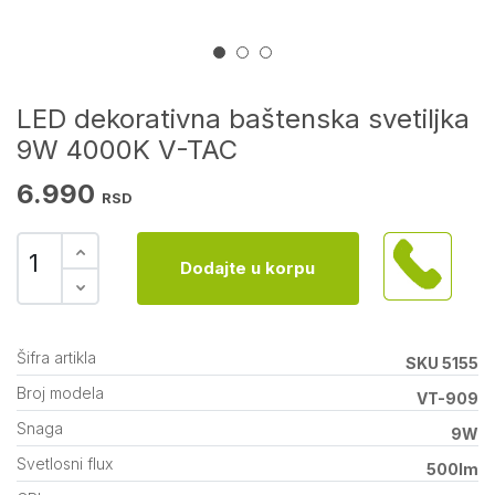
LED dekorativna baštenska svetiljka
9W 4000K V-TAC
6.990
RSD
Dodajte u korpu
Šifra artikla
SKU 5155
Broj modela
VT-909
Snaga
9W
Svetlosni flux
500lm