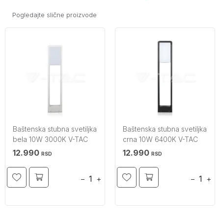
Pogledajte slične proizvode
Baštenska stubna svetiljka
Baštenska stubna svetiljka
bela 10W 3000K V-TAC
crna 10W 6400K V-TAC
12.990
12.990
RSD
RSD
−
+
−
+