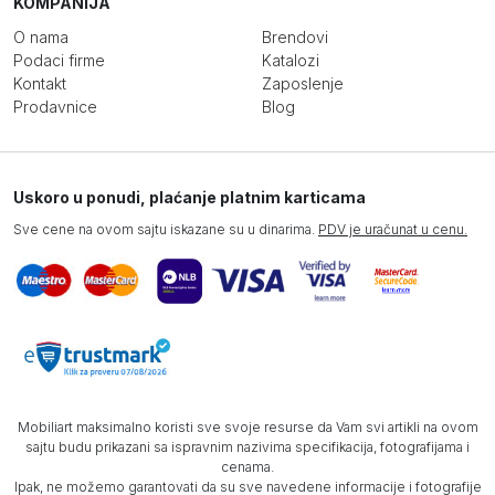
KOMPANIJA
O nama
Brendovi
Podaci firme
Katalozi
Kontakt
Zaposlenje
Prodavnice
Blog
Uskoro u ponudi, plaćanje platnim karticama
Sve cene na ovom sajtu iskazane su u dinarima.
PDV je uračunat u cenu.
Mobiliart maksimalno koristi sve svoje resurse da Vam svi artikli na ovom
sajtu budu prikazani sa ispravnim nazivima specifikacija, fotografijama i
cenama.
Ipak, ne možemo garantovati da su sve navedene informacije i fotografije