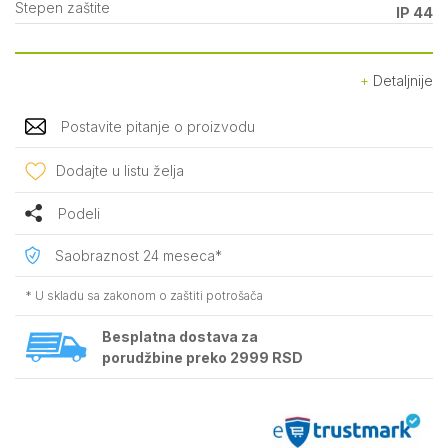
Stepen zaštite
IP 44
Detaljnije
Postavite pitanje o proizvodu
Dodajte u listu želja
Podeli
Saobraznost 24 meseca*
* U skladu sa zakonom o zaštiti potrošača
Besplatna dostava za
porudžbine preko 2999 RSD