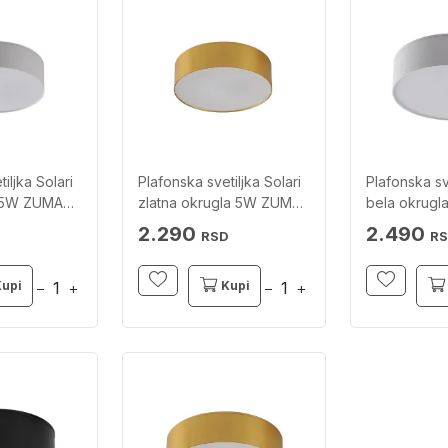
iljka Solari
Plafonska svetiljka Solari
Plafonska sve
a 5W ZUMA
zlatna okrugla 5W ZUMA
bela okrugl
LINE
ZUMA LINE
2.290
2.490
RSD
R
Kupi
Kupi
−
+
−
+