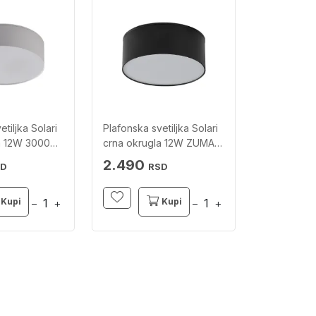
tiljka Solari
Plafonska svetiljka Solari
a 12W 3000K
crna okrugla 12W ZUMA
LINE
2.490
SD
RSD
Kupi
Kupi
−
+
−
+