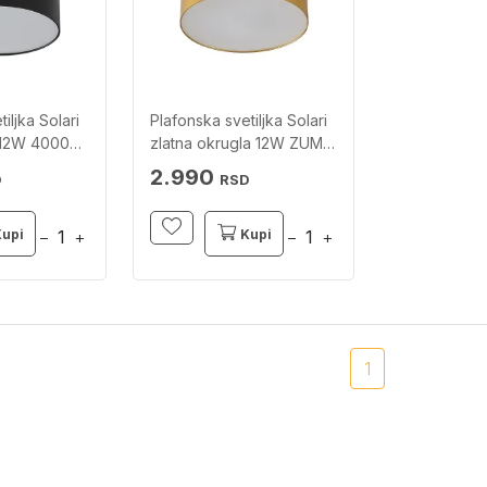
iljka Solari
Plafonska svetiljka Solari
 12W 4000K
zlatna okrugla 12W ZUMA
LINE
2.990
D
RSD
Kupi
Kupi
−
+
−
+
1