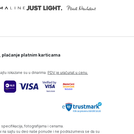
, plaćanje platnim karticama
jtu iskazane su u dinarima.
PDV je uračunat u cenu.
specifikacija, fotografijama i cenama.
zani na sajtu su deo naše ponude i ne podrazumeva se da su