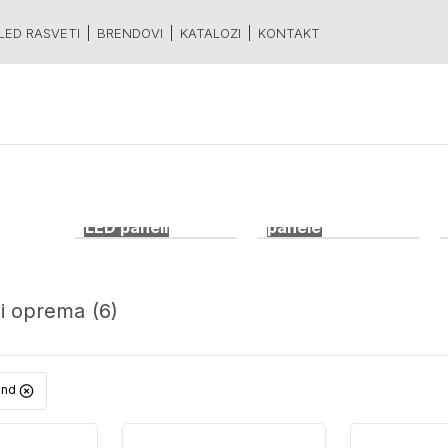
LED RASVETI
BRENDOVI
KATALOZI
KONTAKT
1 proizvoda
Drajveri za LED
84 proizvoda
LED paneli
panele
 i oprema
(6)
and