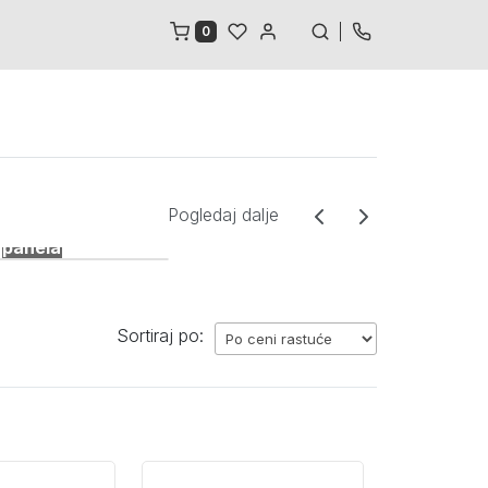
0
3 proizvoda
Pribor za
Pogledaj dalje
montažu LED
panela
Sortiraj po: