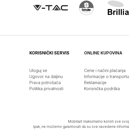
KORISNIČKI SERVIS
ONLINE KUPOVINA
Uloguj se
Cene i načini plaćanja
Ugovor na daljinu
Informacije o transportu
Prava potrošača
Reklamacije
Politika privatnosti
Korisnička podrška
Mobiliart maksimalno koristi sve svoj
Ipak, ne možemo garantovati da su sve navedene informacij