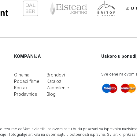
KOMPANIJA
Uskoro u ponudi
Sve cene na ovom sa
O nama
Brendovi
Podaci firme
Katalozi
Kontakt
Zaposlenje
Prodavnice
Blog
e resurse da Vam svi artikli na ovom sajtu budu prikazani sa ispravnim nazivima 
e i fotografije artikala na ovom sajtu u potpunosti ispravne. Svi artikli prika