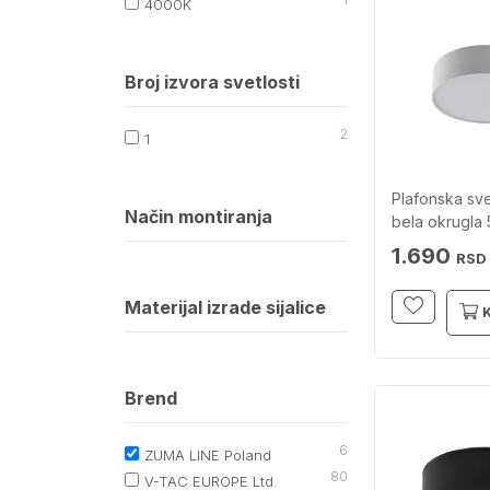
4000K
Broj izvora svetlosti
2
1
Plafonska svet
Način montiranja
bela okrugl
LINE
1.690
RSD
Materijal izrade sijalice
Brend
6
ZUMA LINE Poland
80
V-TAC EUROPE Ltd.