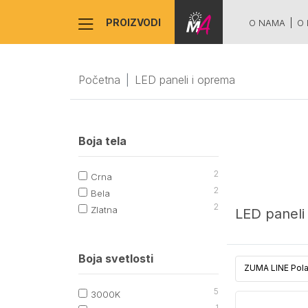
Error: Language not set, please first set language
PROIZVODI
O NAMA
O 
Početna
LED paneli i oprema
Boja tela
2
Crna
2
Bela
2
Zlatna
LED paneli
Boja svetlosti
ZUMA LINE Pol
5
3000K
1