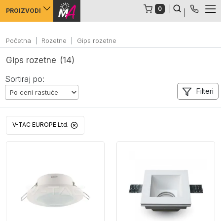
Error: Language not set, please first set language
0
PROIZVODI
Početna
Rozetne
Gips rozetne
Gips rozetne
(14)
Sortiraj po:
Filteri
V-TAC EUROPE Ltd.