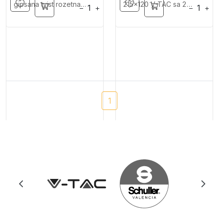
gipsana tvist rozetna
215x120 V-TAC sa 2
−
+
−
+
1xGU10 V-TAC
izvora svetlosti
1
1.490
2.190
RSD
RSD
−
+
−
+