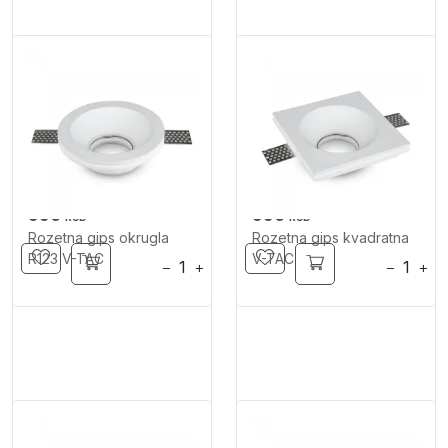
990
990
RSD
RSD
Rozetna gips okrugla
Rozetna gips kvadratna
R123 V-TAC
V-TAC
−
+
−
+