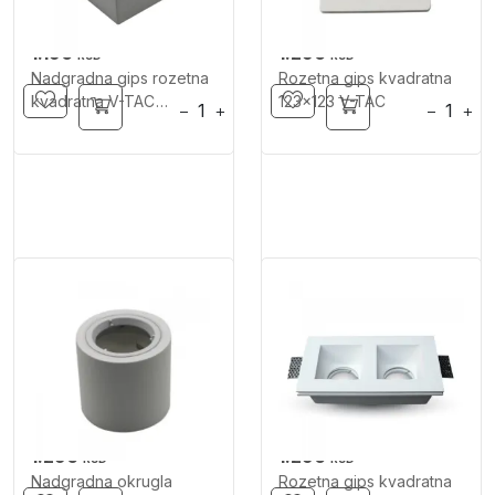
1.190
1.290
RSD
RSD
Nadgradna gips rozetna
Rozetna gips kvadratna
kvadratna V-TAC
123x123 V-TAC
−
+
−
+
75x75x75
1.290
1.290
RSD
RSD
Nadgradna okrugla
Rozetna gips kvadratna