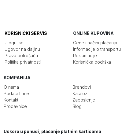
KORISNIČKI SERVIS
ONLINE KUPOVINA
Uloguj se
Cene i načini plaćanja
Ugovor na daljinu
Informacije o transportu
Prava potrošača
Reklamacije
Politika privatnosti
Korisnička podrška
KOMPANIJA
O nama
Brendovi
Podaci firme
Katalozi
Kontakt
Zaposlenje
Prodavnice
Blog
Uskoro u ponudi, plaćanje platnim karticama