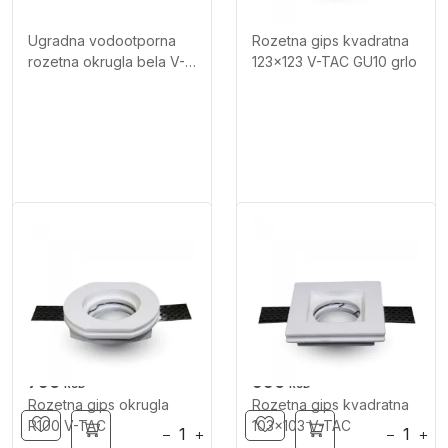
Ugradna vodootporna
Rozetna gips kvadratna
rozetna okrugla bela V-
123x123 V-TAC GU10 grlo
TAC
790
990
RSD
RSD
Rozetna gips okrugla
Rozetna gips kvadratna
R100 V-TAC
103x103 V-TAC
−
+
−
+