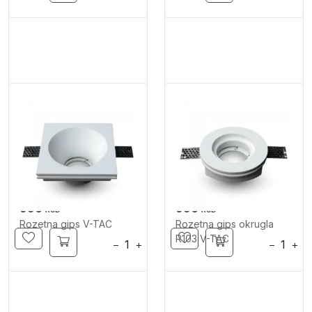
990
990
RSD
RSD
Rozetna gips V-TAC
Rozetna gips okrugla
R103 V-TAC
−
+
−
+