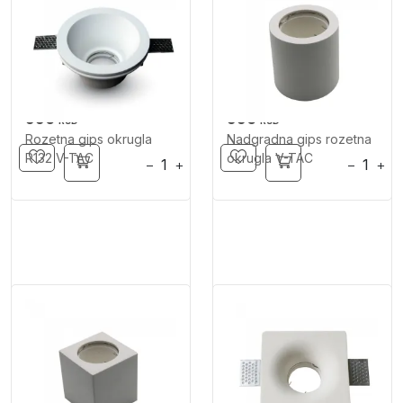
990
990
RSD
RSD
Rozetna gips okrugla
Nadgradna gips rozetna
R132 V-TAC
okrugla V-TAC
−
+
−
+