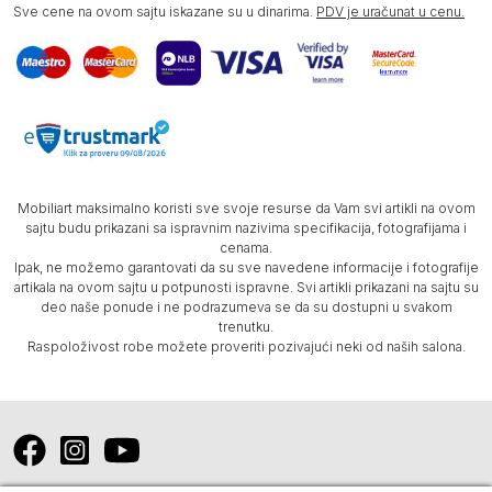
Sve cene na ovom sajtu iskazane su u dinarima.
PDV je uračunat u cenu.
Mobiliart maksimalno koristi sve svoje resurse da Vam svi artikli na ovom
sajtu budu prikazani sa ispravnim nazivima specifikacija, fotografijama i
cenama.
Ipak, ne možemo garantovati da su sve navedene informacije i fotografije
artikala na ovom sajtu u potpunosti ispravne. Svi artikli prikazani na sajtu su
deo naše ponude i ne podrazumeva se da su dostupni u svakom
trenutku.
Raspoloživost robe možete proveriti pozivajući neki od naših salona.