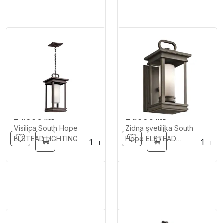
24.990
24.990
RSD
RSD
Visilica South Hope
Zidna svetiljka South
ELSTEAD LIGHTING
Hope ELSTEAD
−
+
−
+
LIGHTING