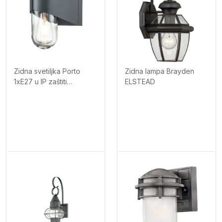
Zidna svetiljka Porto
Zidna lampa Brayden
1xE27 u IP zaštiti
ELSTEAD
ELSTEAD