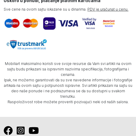
Uskoro u ponudi, plaćanje platnim karticama
Sve cene na ovom sajtu iskazane su u dinarima.
PDV je uračunat u cenu.
Mobiliart maksimalno koristi sve svoje resurse da Vam svi artikli na ovom
sajtu budu prikazani sa ispravnim nazivima specifikacija, fotografijama i
cenama.
Ipak, ne možemo garantovati da su sve navedene informacije i fotografije
artikala na ovom sajtu u potpunosti ispravne. Svi artikli prikazani na sajtu su
deo naše ponude i ne podrazumeva se da su dostupni u svakom
trenutku.
Raspoloživost robe možete proveriti pozivajući neki od naših salona.