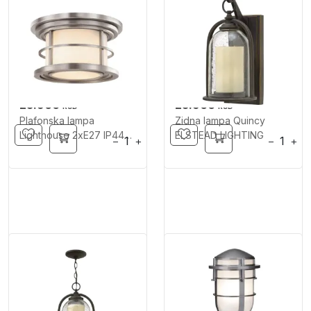
25.900
25.900
RSD
RSD
Plafonska lampa
Zidna lampa Quincy
Lighthouse 2xE27 IP44
ELSTEAD LIGHTING
−
+
−
+
ELSTEAD LIGHTING