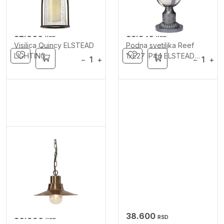
32.600
33.540
RSD
RSD
Visilica Quincy ELSTEAD
Podna svetiljka Reef
LIGHTING
1xE27 IP44 ELSTEAD
−
+
−
+
LIGHTING
36.990
38.600
RSD
RSD