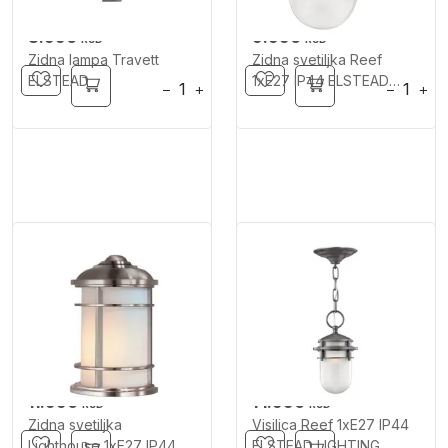
8.990
9.990
RSD
RSD
Zidna lampa Travett
Zidna svetiljka Reef
ELSTEAD
1xE27 IP44 ELSTEAD
−
+
−
+
LIGHTING
11.990
14.990
RSD
RSD
Zidna svetiljka
Visilica Reef 1xE27 IP44
Lighthouse 1xE27 IP44
ELSTEAD LIGHTING