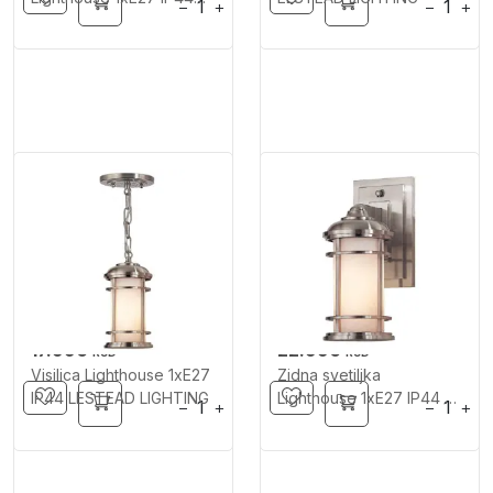
−
+
−
+
ELSTEAD LIGHTING
17.990
22.990
RSD
RSD
Visilica Lighthouse 1xE27
Zidna svetiljka
IP44 LESTEAD LIGHTING
Lighthouse 1xE27 IP44 S
−
+
−
+
ELSTEAD LIGHTING