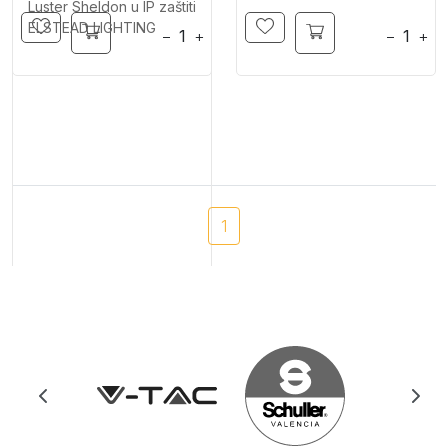
Luster Sheldon u IP zaštiti
ELSTEAD LIGHTING
−
+
−
+
1
42.900
RSD
−
+