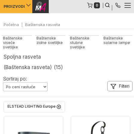
Error: Language not set, please first set language
0
PROIZVODI
Početna
Baštenska rasveta
Baštenske
Baštenske
Baštenske
Baštenske
viseće
zidne svetiljke
stubne
solarne lampe
svetiljke
svetiljke
Spoljna rasveta
(Baštenska rasveta)
(15)
Sortiraj po:
Filteri
ELSTEAD LIGHTING Europe