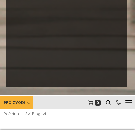
0
PROIZVODI
Početna
Svi Blogovi