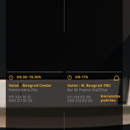
Salon - Beograd Centar
Salon - N. Beograd-YBC
Pon. - Pet.: 09.30-19.30h
Pon. - Pet.: 09-17h
Subota: 09.00-16.00h
Subota: salon ne radi
Nedelja: salon ne radi
Nedelja: salon ne radi
09.30-19.30h
09-17h
Salon - Beograd Centar
Salon - N. Beograd-YBC
Palmotićeva 20a
Bul. M. Pupina 10d/20np
Korisnička
011 334 15 31
011 314 83 39
podrška
069 311 05 06
069 314 83 39