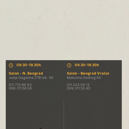
Salon - N. Beograd
Salon - Beograd Vračar
Pon. - Pet.: 09.30-19.30h
Pon. - Pet.: 09.30-19.30h
Subota: 09.00-16.00h
Subota: 09.00-16.00h
Nedelja: salon ne radi
Nedelja: salon ne radi
09.30-19.30h
09.30-19.30h
Salon - N. Beograd
Salon - Beograd Vračar
Jurija Gagarina 27B lok. 39
Maksima Gorkog 60
011 713 86 93
011 243 09 13
069 311 56 56
069 311 50 40