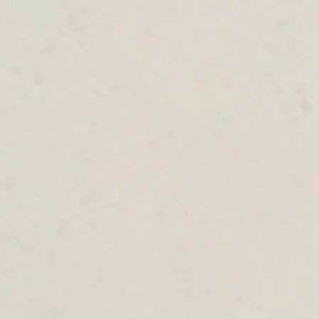
Salon - N. Beograd
Salon - Beograd Vračar
Pon. - Pet.: 09.30-19.30h
Pon. - Pet.: 09.30-19.30h
Subota: 09.00-16.00h
Subota: 09.00-16.00h
Nedelja: salon ne radi
Nedelja: salon ne radi