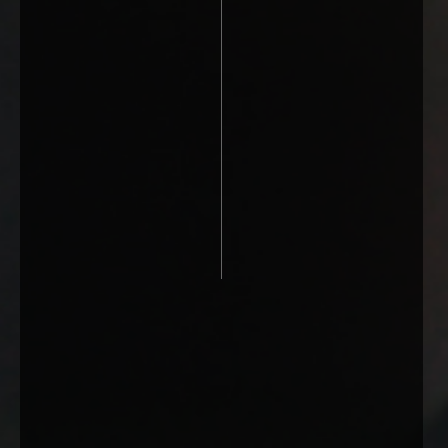
Salon - Beograd Centar
Salon - N. Beograd-YBC
Pon. - Pet.: 09.30-19.30h
Pon. - Pet.: 09-17h
Subota: 09.00-16.00h
Subota: salon ne radi
Nedelja: salon ne radi
Nedelja: salon ne radi