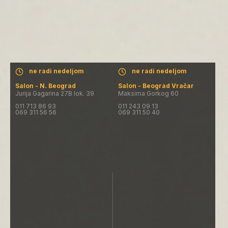
ne radi nedeljom
ne radi nedeljom
Salon - N. Beograd
Salon - Beograd Vračar
Jurija Gagarina 27B lok. 39
Maksima Gorkog 60
011 713 86 93
011 243 09 13
069 311 56 56
069 311 50 40