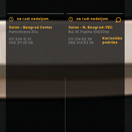
ne radi nedeljom
ne radi nedeljom
Salon - Beograd Centar
Salon - N. Beograd-YBC
Palmotićeva 20a
Bul. M. Pupina 10d/20np
Korisnička
011 334 15 31
011 314 83 39
podrška
069 311 05 06
069 314 83 39