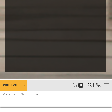
0
PROIZVODI
Početna
Svi Blogovi