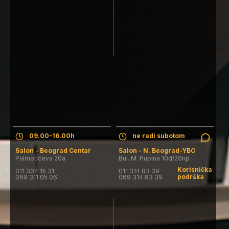
Salon - Beograd Centar
Salon - N. Beograd-YBC
Pon. - Pet.: 09.30-19.30h
Pon. - Pet.: 09-17h
Subota: 09.00-16.00h
Subota: salon ne radi
Nedelja: salon ne radi
Nedelja: salon ne radi
09.00-16.00h
ne radi subotom
Salon - Beograd Centar
Salon - N. Beograd-YBC
Palmotićeva 20a
Bul. M. Pupina 10d/20np
Korisnička
011 334 15 31
011 314 83 39
podrška
069 311 05 06
069 314 83 39