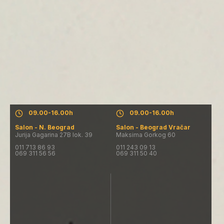
Salon - N. Beograd
Salon - Beograd Vračar
Pon. - Pet.: 09.30-19.30h
Pon. - Pet.: 09.30-19.30h
Subota: 09.00-16.00h
Subota: 09.00-16.00h
Nedelja: salon ne radi
Nedelja: salon ne radi
09.00-16.00h
09.00-16.00h
Salon - N. Beograd
Salon - Beograd Vračar
Jurija Gagarina 27B lok. 39
Maksima Gorkog 60
011 713 86 93
011 243 09 13
069 311 56 56
069 311 50 40