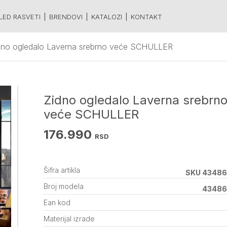
LED RASVETI
BRENDOVI
KATALOZI
KONTAKT
dno ogledalo Laverna srebrno veće SCHULLER
Zidno ogledalo Laverna srebrn
veće SCHULLER
176.990
RSD
Šifra artikla
SKU 43486
Broj modela
43486
Ean kod
Materijal izrade