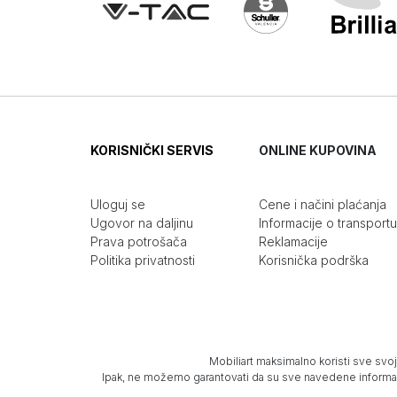
KORISNIČKI SERVIS
ONLINE KUPOVINA
Uloguj se
Cene i načini plaćanja
Ugovor na daljinu
Informacije o transportu
Prava potrošača
Reklamacije
Politika privatnosti
Korisnička podrška
Mobiliart maksimalno koristi sve svoj
Ipak, ne možemo garantovati da su sve navedene informacij