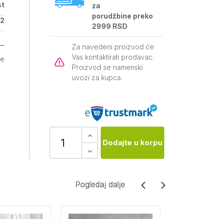
st
za
porudžbine preko
2
2999 RSD
Za navedeni proizvod će
Vas kontaktirati prodavac.
je
Proizvod se namenski
uvozi za kupca.
Dodajte u korpu
Pogledaj dalje
Pogledaj dalje