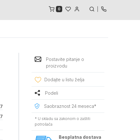
0
Postavite pitanje o
o
proizvodu
Dodajte u listu želja
Podeli
Saobraznost 24 meseca*
7
7
* U skladu sa zakonom o zaštiti
potrošača
Besplatna dostava