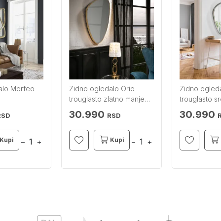
alo Morfeo
Zidno ogledalo Orio
Zidno ogleda
trouglasto zlatno manje
trouglasto s
SCHULLER
SCHULLER
30.990
30.990
RSD
RSD
Kupi
Kupi
−
+
−
+