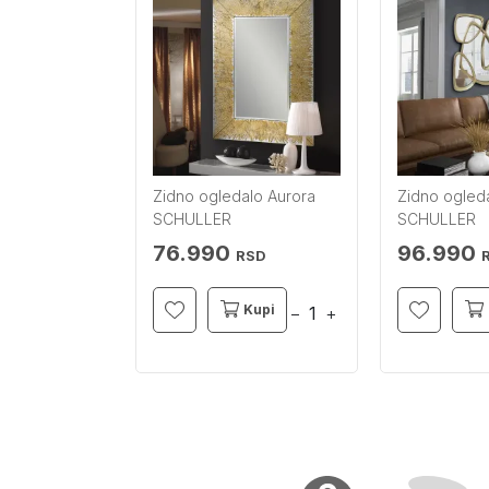
lo Aries
Zidno ogledalo Aurora
Zidno ogled
o zlatno
SCHULLER
SCHULLER
76.990
96.990
SD
RSD
Kupi
Kupi
−
+
−
+