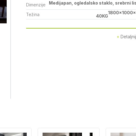
Medijapan, ogledalsko staklo, srebrni li
Dimenzije
1800x1000x
Težina
40KG
Detaljni