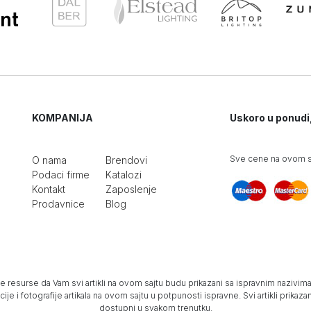
KOMPANIJA
Uskoro u ponudi
Sve cene na ovom sa
O nama
Brendovi
Podaci firme
Katalozi
Kontakt
Zaposlenje
Prodavnice
Blog
e resurse da Vam svi artikli na ovom sajtu budu prikazani sa ispravnim nazivima 
e i fotografije artikala na ovom sajtu u potpunosti ispravne. Svi artikli prika
dostupni u svakom trenutku.