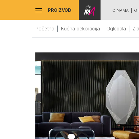
PROIZVODI
O NAMA
O 
Početna
Kućna dekoracija
Ogledala
Zi