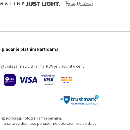
, plaćanje platnim karticama
jtu iskazane su u dinarima.
PDV je uračunat u cenu.
specifikacija, fotografijama i cenama.
zani na sajtu su deo naše ponude i ne podrazumeva se da su