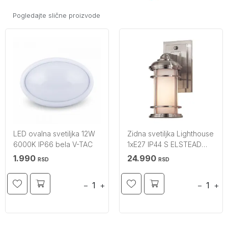
Pogledajte slične proizvode
LED ovalna svetiljka 12W
Zidna svetiljka Lighthouse
6000K IP66 bela V-TAC
1xE27 IP44 S ELSTEAD
LIGHTING
1.990
24.990
RSD
RSD
−
+
−
+