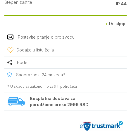
Stepen zaštite
IP 44
Detaljnije
Postavite pitanje o proizvodu
Dodajte u listu želja
Podeli
Saobraznost 24 meseca*
* U skladu sa zakonom o zaštiti potrošača
Besplatna dostava za
porudžbine preko 2999 RSD