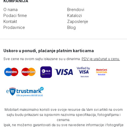
KOMPANIJA
O nama
Brendovi
Podaci firme
Katalozi
Kontakt
Zaposlenje
Prodavnice
Blog
Uskoro u ponudi, plaćanje platnim karticama
Sve cene na ovom sajtu iskazane su u dinarima.
PDV je uračunat u cenu.
Mobiliart maksimalno koristi sve svoje resurse da Vam svi artikli na ovom
sajtu budu prikazani sa ispravnim nazivima specifikacija, fotografijama i
cenama.
Ipak, ne možemo garantovati da su sve navedene informacije i fotografije