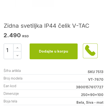
Zidna svetiljka IP44 čelik V-TAC
2.490
RSD
Dodajte u korpu
Šifra artikla
SKU 7513
Broj modela
VT-7670
Ean kod
3800157617727
Dimenzije
250x90x100
Boja tela
Bela, Siva - mat