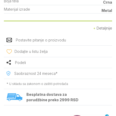
Boja tela
Crna
Materijal izrade
Metal
Detaljnije
Postavite pitanje o proizvodu
Dodajte u listu želja
Podeli
Saobraznost 24 meseca*
* U skladu sa zakonom o zaštiti potrošača
Besplatna dostava za
porudžbine preko 2999 RSD