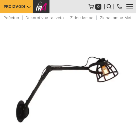
0
PROIZVODI
Početna
Dekorativna rasveta
Zidne lampe
Zidna lampa Matri