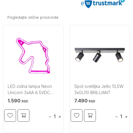
Pogledajte slične proizvode
LED zidna lampa Neon
Spot svetiljka Jello 13,5W
Unicorn 3xAA ili 5VDC
3xGU10 BRILLIANT
ZUMA LINE
1.590
7.490
RSD
RSD
−
+
−
+