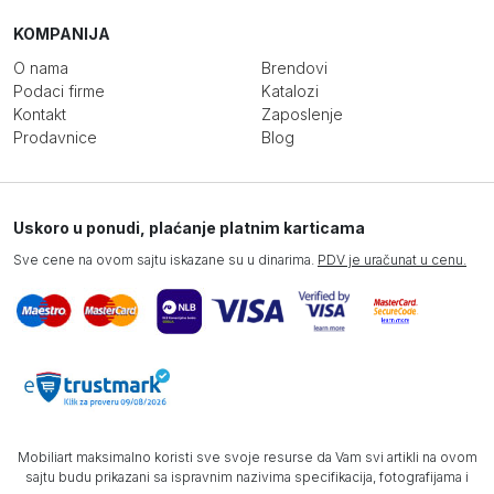
KOMPANIJA
O nama
Brendovi
Podaci firme
Katalozi
Kontakt
Zaposlenje
Prodavnice
Blog
Uskoro u ponudi, plaćanje platnim karticama
Sve cene na ovom sajtu iskazane su u dinarima.
PDV je uračunat u cenu.
Mobiliart maksimalno koristi sve svoje resurse da Vam svi artikli na ovom
sajtu budu prikazani sa ispravnim nazivima specifikacija, fotografijama i