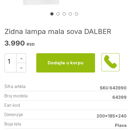
Zidna lampa mala sova DALBER
3.990
RSD
Dodajte u korpu
Šifra artikla
SKU 643990
Broj modela
64399
Ean kod
Dimenzije
200x185x240
Boja tela
Plava