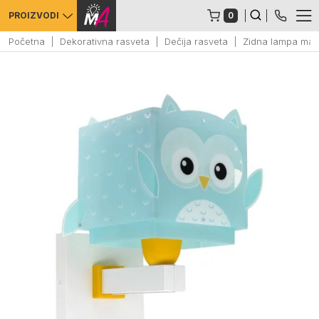
0
PROIZVODI
Početna
Dekorativna rasveta
Dečija rasveta
Zidna lampa mal