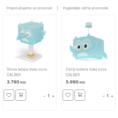
Preporučujemo uz proizvod
|
Pogledajte slične proizvode
Stona lampa mala sova
Dečiji lustera mala sova
DALBER
DALBER
3.790
5.990
RSD
RSD
−
+
−
+