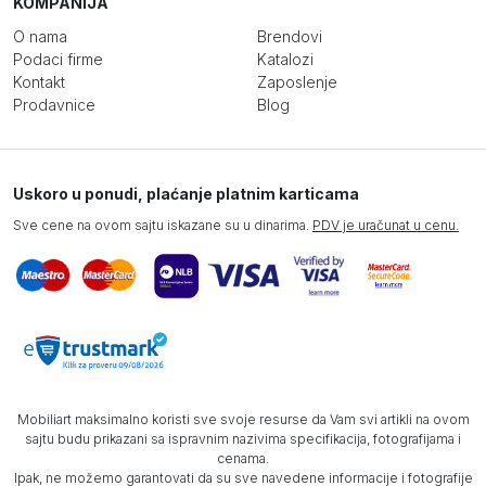
KOMPANIJA
O nama
Brendovi
Podaci firme
Katalozi
Kontakt
Zaposlenje
Prodavnice
Blog
Uskoro u ponudi, plaćanje platnim karticama
Sve cene na ovom sajtu iskazane su u dinarima.
PDV je uračunat u cenu.
Mobiliart maksimalno koristi sve svoje resurse da Vam svi artikli na ovom
sajtu budu prikazani sa ispravnim nazivima specifikacija, fotografijama i
cenama.
Ipak, ne možemo garantovati da su sve navedene informacije i fotografije