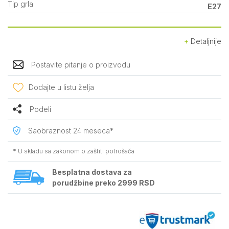
Tip grla
E27
Detaljnije
Postavite pitanje o proizvodu
Dodajte u listu želja
Podeli
Saobraznost 24 meseca*
* U skladu sa zakonom o zaštiti potrošača
Besplatna dostava za
porudžbine preko 2999 RSD