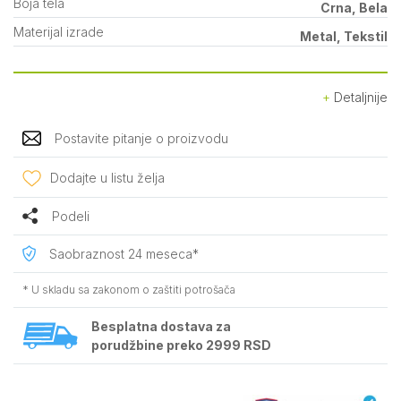
Boja tela
Crna, Bela
Materijal izrade
Metal, Tekstil
Detaljnije
Postavite pitanje o proizvodu
Dodajte u listu želja
Podeli
Saobraznost 24 meseca*
* U skladu sa zakonom o zaštiti potrošača
Besplatna dostava za
porudžbine preko 2999 RSD