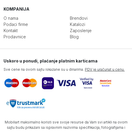
KOMPANIJA
O nama
Brendovi
Podaci firme
Katalozi
Kontakt
Zaposlenje
Prodavnice
Blog
Uskoro u ponudi, plaćanje platnim karticama
Sve cene na ovom sajtu iskazane su u dinarima.
PDV je uračunat u cenu.
Mobiliart maksimalno koristi sve svoje resurse da Vam svi artikli na ovom
sajtu budu prikazani sa ispravnim nazivima specifikacija, fotografijama i