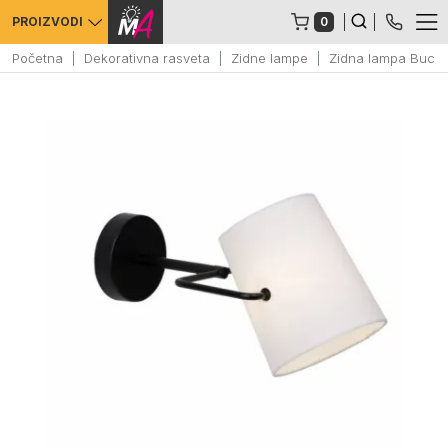
0
PROIZVODI
Početna
Dekorativna rasveta
Zidne lampe
Zidna lampa Bucke