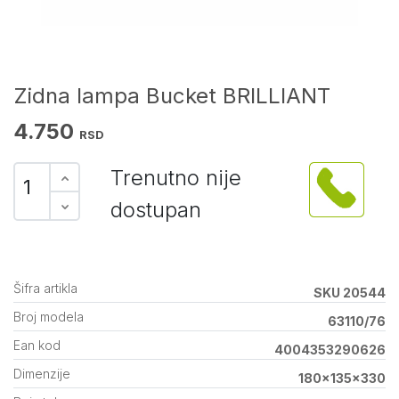
Zidna lampa Bucket BRILLIANT
4.750
RSD
Trenutno nije
dostupan
Šifra artikla
SKU 20544
Broj modela
63110/76
Ean kod
4004353290626
Dimenzije
180x135x330