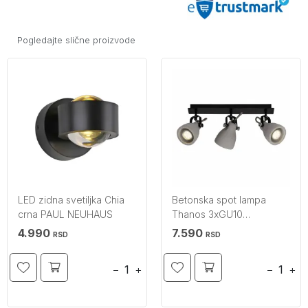
Pogledajte slične proizvode
LED zidna svetiljka Chia
Betonska spot lampa
crna PAUL NEUHAUS
Thanos 3xGU10
BRILLIANT
4.990
7.590
RSD
RSD
−
+
−
+