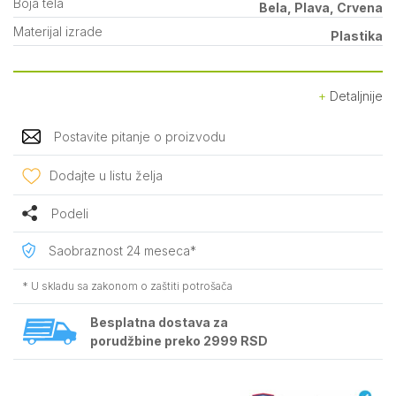
Boja tela
Bela, Plava, Crvena
Materijal izrade
Plastika
Detaljnije
Postavite pitanje o proizvodu
Dodajte u listu želja
Podeli
Saobraznost 24 meseca*
* U skladu sa zakonom o zaštiti potrošača
Besplatna dostava za
porudžbine preko 2999 RSD