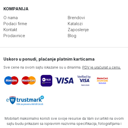
KOMPANIJA
O nama
Brendovi
Podaci firme
Katalozi
Kontakt
Zaposlenje
Prodavnice
Blog
Uskoro u ponudi, plaćanje platnim karticama
Sve cene na ovom sajtu iskazane su u dinarima.
PDV je uračunat u cenu.
Mobiliart maksimalno koristi sve svoje resurse da Vam svi artikli na ovom
sajtu budu prikazani sa ispravnim nazivima specifikacija, fotografijama i