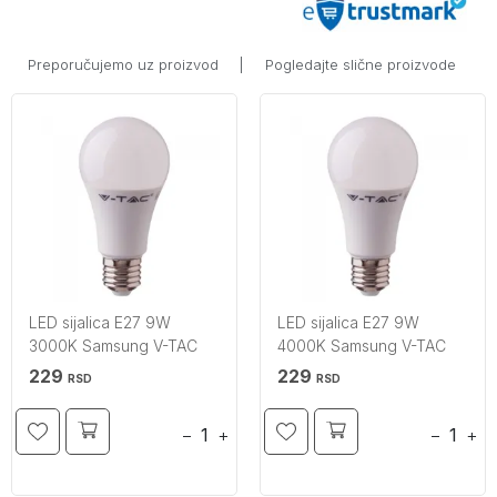
Preporučujemo uz proizvod
|
Pogledajte slične proizvode
LED sijalica E27 9W
LED sijalica E27 9W
3000K Samsung V-TAC
4000K Samsung V-TAC
229
229
RSD
RSD
−
+
−
+