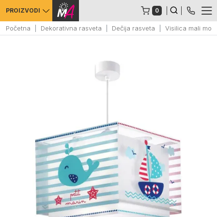
0
PROIZVODI
Početna
Dekorativna rasveta
Dečija rasveta
Visilica mali mo