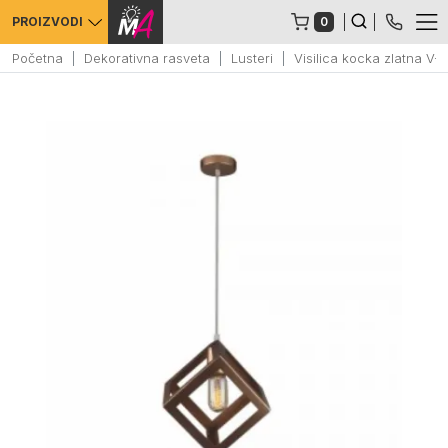
0
PROIZVODI
Početna
Dekorativna rasveta
Lusteri
Visilica kocka zlatna V-