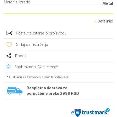
Materijal izrade
Metal
Detaljnije
Postavite pitanje o proizvodu
Dodajte u listu želja
Podeli
Saobraznost 24 meseca*
* U skladu sa zakonom o zaštiti potrošača
Besplatna dostava za
porudžbine preko 2999 RSD