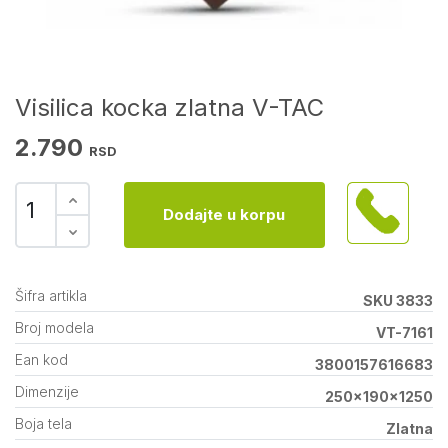
Visilica kocka zlatna V-TAC
2.790
RSD
Dodajte u korpu
Šifra artikla
SKU 3833
Broj modela
VT-7161
Ean kod
3800157616683
Dimenzije
250x190x1250
Boja tela
Zlatna