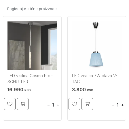
Pogledajte slične proizvode
LED visilica Cosmo hrom
LED visilica 7W plava V-
SCHULLER
TAC
16.990
3.800
RSD
RSD
−
+
−
+