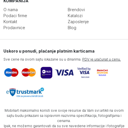
KOMPANIJA
O nama
Brendovi
Podaci firme
Katalozi
Kontakt
Zaposlenje
Prodavnice
Blog
Uskoro u ponudi, plaćanje platnim karticama
Sve cene na ovom sajtu iskazane su u dinarima.
PDV je uračunat u cenu.
Mobiliart maksimalno koristi sve svoje resurse da Vam svi artikli na ovom
sajtu budu prikazani sa ispravnim nazivima specifikacija, fotografijama i
cenama.
Ipak, ne možemo garantovati da su sve navedene informacije i fotografije