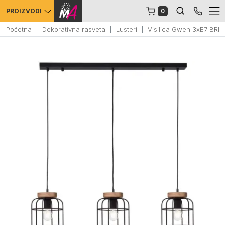
0
PROIZVODI
Početna
Dekorativna rasveta
Lusteri
Visilica Gwen 3xE7 BRI