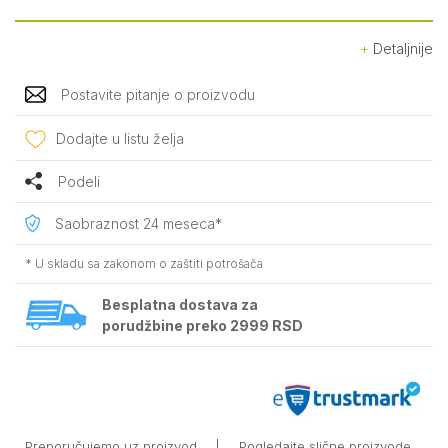
Detaljnije
Postavite pitanje o proizvodu
Dodajte u listu želja
Podeli
Saobraznost 24 meseca*
* U skladu sa zakonom o zaštiti potrošača
Besplatna dostava za
porudžbine preko 2999 RSD
Preporučujemo uz proizvod
|
Pogledajte slične proizvode