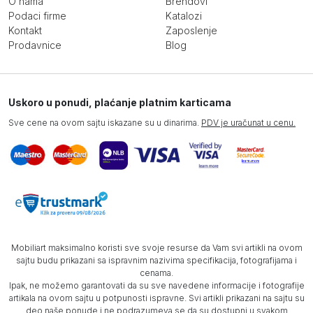
O nama
Brendovi
Podaci firme
Katalozi
Kontakt
Zaposlenje
Prodavnice
Blog
Uskoro u ponudi, plaćanje platnim karticama
Sve cene na ovom sajtu iskazane su u dinarima.
PDV je uračunat u cenu.
Mobiliart maksimalno koristi sve svoje resurse da Vam svi artikli na ovom
sajtu budu prikazani sa ispravnim nazivima specifikacija, fotografijama i
cenama.
Ipak, ne možemo garantovati da su sve navedene informacije i fotografije
artikala na ovom sajtu u potpunosti ispravne. Svi artikli prikazani na sajtu su
deo naše ponude i ne podrazumeva se da su dostupni u svakom