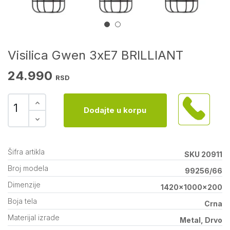
Visilica Gwen 3xE7 BRILLIANT
24.990
RSD
Dodajte u korpu
Šifra artikla
SKU 20911
Broj modela
99256/66
Dimenzije
1420x1000x200
Boja tela
Crna
Materijal izrade
Metal, Drvo