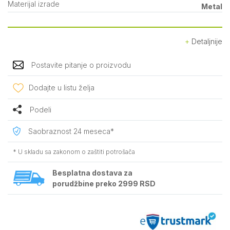
Materijal izrade
Metal
Detaljnije
Postavite pitanje o proizvodu
Dodajte u listu želja
Podeli
Saobraznost 24 meseca*
* U skladu sa zakonom o zaštiti potrošača
Besplatna dostava za
porudžbine preko 2999 RSD