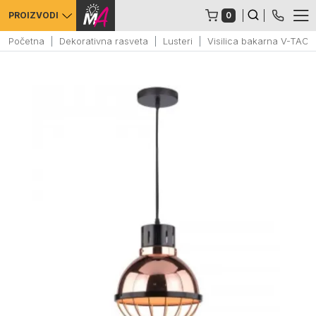
0
PROIZVODI
Početna
Dekorativna rasveta
Lusteri
Visilica bakarna V-TAC