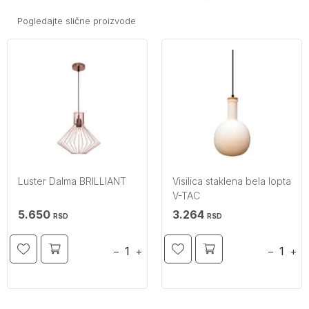
Pogledajte slične proizvode
Luster Dalma BRILLIANT
Visilica staklena bela lopta
V-TAC
5.650
3.264
RSD
RSD
−
+
−
+