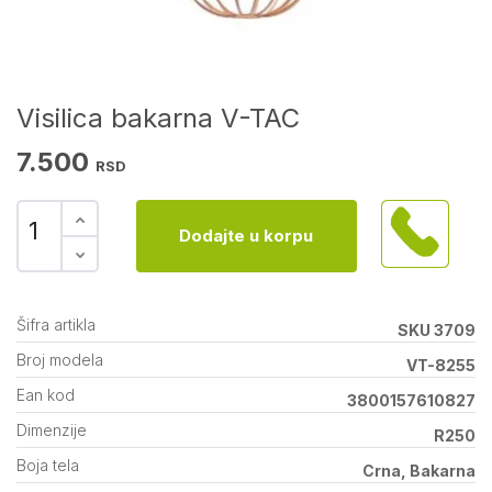
Visilica bakarna V-TAC
7.500
RSD
Dodajte u korpu
Šifra artikla
SKU 3709
Broj modela
VT-8255
Ean kod
3800157610827
Dimenzije
R250
Boja tela
Crna, Bakarna