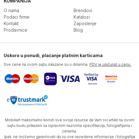
KOMPANIJA
O nama
Brendovi
Podaci firme
Katalozi
Kontakt
Zaposlenje
Prodavnice
Blog
Uskoro u ponudi, plaćanje platnim karticama
Sve cene na ovom sajtu iskazane su u dinarima.
PDV je uračunat u cenu.
Mobiliart maksimalno koristi sve svoje resurse da Vam svi artikli na ovom
sajtu budu prikazani sa ispravnim nazivima specifikacija, fotografijama i
cenama.
Ipak, ne možemo garantovati da su sve navedene informacije i fotografije