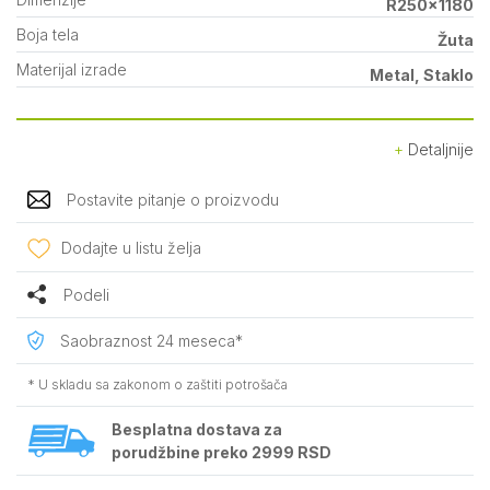
R250x1180
Boja tela
Žuta
Materijal izrade
Metal, Staklo
Detaljnije
Postavite pitanje o proizvodu
Dodajte u listu želja
Podeli
Saobraznost 24 meseca*
* U skladu sa zakonom o zaštiti potrošača
Besplatna dostava za
porudžbine preko 2999 RSD