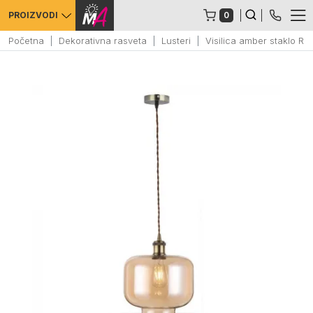
0
PROIZVODI
Početna
Dekorativna rasveta
Lusteri
Visilica amber staklo R