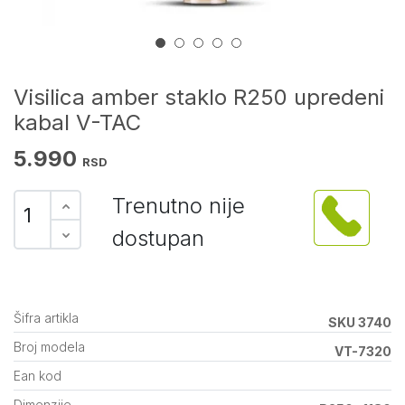
Visilica amber staklo R250 upredeni
kabal V-TAC
5.990
RSD
Trenutno nije
dostupan
Šifra artikla
SKU 3740
Broj modela
VT-7320
Ean kod
Dimenzije