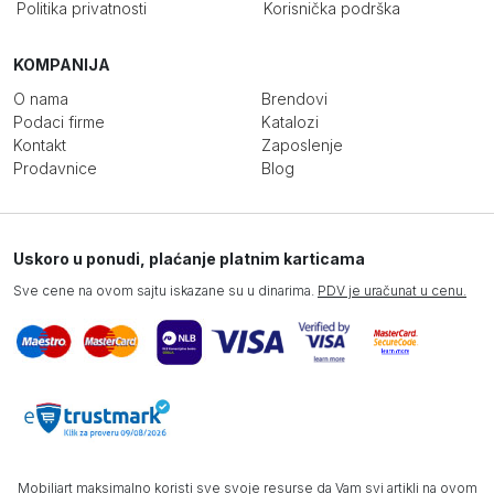
Politika privatnosti
Korisnička podrška
KOMPANIJA
O nama
Brendovi
Podaci firme
Katalozi
Kontakt
Zaposlenje
Prodavnice
Blog
Uskoro u ponudi, plaćanje platnim karticama
Sve cene na ovom sajtu iskazane su u dinarima.
PDV je uračunat u cenu.
Mobiliart maksimalno koristi sve svoje resurse da Vam svi artikli na ovom