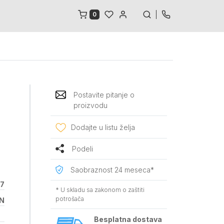
0
Postavite pitanje o
proizvodu
Dodajte u listu želja
Podeli
Saobraznost 24 meseca*
37
* U skladu sa zakonom o zaštiti
potrošača
N
Besplatna dostava