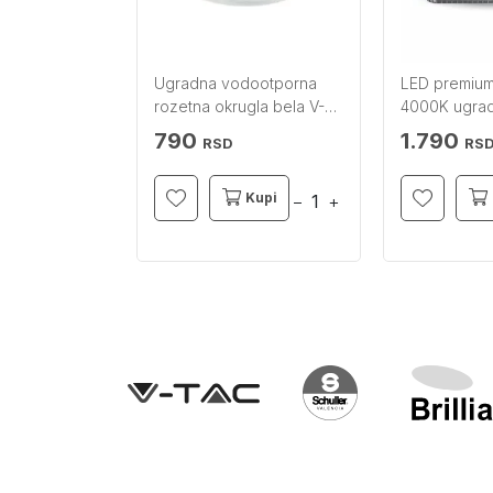
gla crna V-
Ugradna vodootporna
LED premium
rozetna okrugla bela V-
4000K ugrad
TAC
V-TAC
790
1.790
RSD
RS
Kupi
Kupi
−
+
−
+