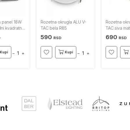
 panel 18W
Rozetna okrugla ALU V-
Rozetna okr
ni kvadratni
TAC bela R85
TAC siva ma
590
690
D
RSD
RSD
Kupi
Kupi
−
+
−
+