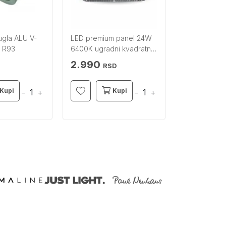
ugla ALU V-
LED premium panel 24W
Ugradni nos
t R93
6400K ugradni kvadratni
beli V-TAC
V-TAC
2.990
990
RSD
RSD
Kupi
Kupi
−
+
−
+