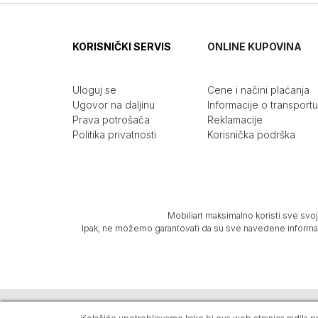
KORISNIČKI SERVIS
ONLINE KUPOVINA
Uloguj se
Cene i načini plaćanja
Ugovor na daljinu
Informacije o transportu
Prava potrošača
Reklamacije
Politika privatnosti
Korisnička podrška
Mobiliart maksimalno koristi sve svoj
Ipak, ne možemo garantovati da su sve navedene informacij