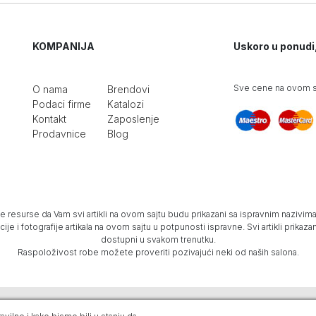
KOMPANIJA
Uskoro u ponudi
Sve cene na ovom sa
O nama
Brendovi
Podaci firme
Katalozi
Kontakt
Zaposlenje
Prodavnice
Blog
e resurse da Vam svi artikli na ovom sajtu budu prikazani sa ispravnim nazivima 
e i fotografije artikala na ovom sajtu u potpunosti ispravne. Svi artikli prika
dostupni u svakom trenutku.
Raspoloživost robe možete proveriti pozivajući neki od naših salona.