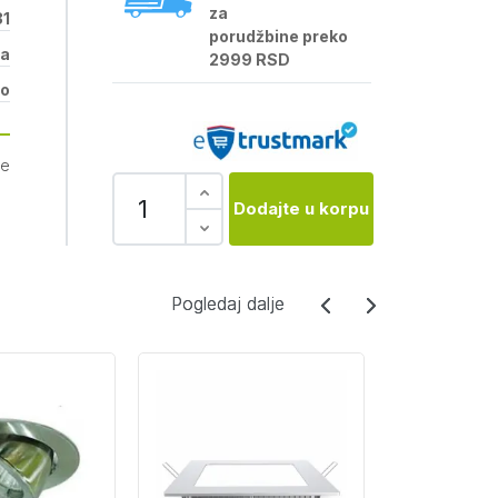
za
1
porudžbine preko
na
2999 RSD
lo
je
Dodajte u korpu
Pogledaj dalje
Pogledaj dalje