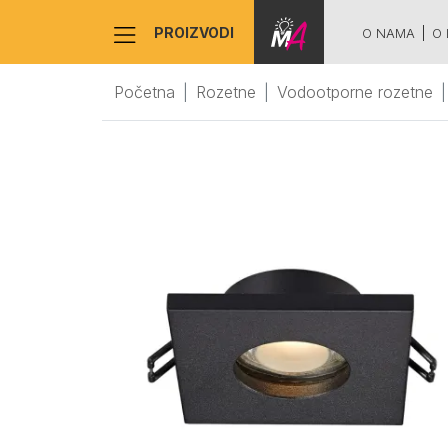
PROIZVODI
O NAMA
O 
Početna
Rozetne
Vodootporne rozetne