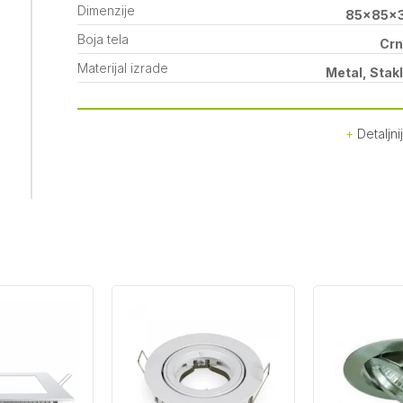
Dimenzije
85x85x3
Boja tela
Cr
Materijal izrade
Metal, Stak
Detaljni