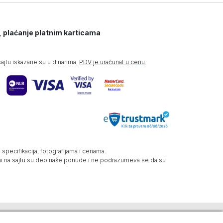
, plaćanje platnim karticama
jtu iskazane su u dinarima.
PDV je uračunat u cenu.
specifikacija, fotografijama i cenama.
zani na sajtu su deo naše ponude i ne podrazumeva se da su