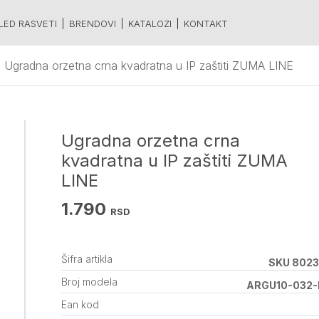
LED RASVETI
BRENDOVI
KATALOZI
KONTAKT
Ugradna orzetna crna kvadratna u IP zaštiti ZUMA LINE
Ugradna orzetna crna
kvadratna u IP zaštiti ZUMA
LINE
1.790
RSD
Šifra artikla
SKU 802
Broj modela
ARGU10-032-
Ean kod