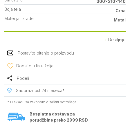
300x210x140
Boja tela
Crna
Materijal izrade
Metal
Detaljnije
Postavite pitanje o proizvodu
Dodajte u listu želja
Podeli
Saobraznost 24 meseca*
* U skladu sa zakonom o zaštiti potrošača
Besplatna dostava za
porudžbine preko 2999 RSD