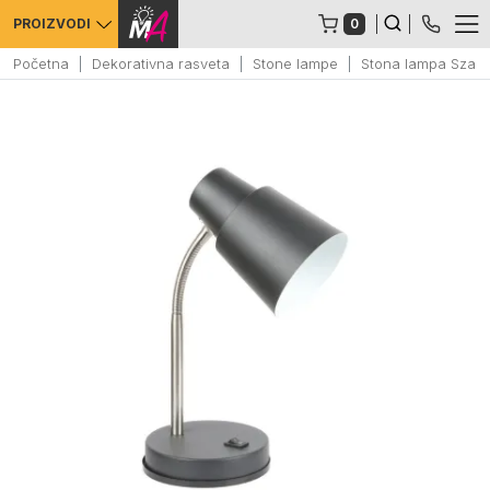
0
PROIZVODI
Početna
Dekorativna rasveta
Stone lampe
Stona lampa Szara