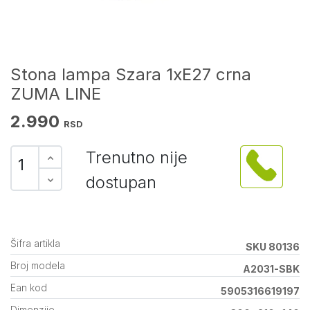
Stona lampa Szara 1xE27 crna
ZUMA LINE
2.990
RSD
Trenutno nije
dostupan
Šifra artikla
SKU 80136
Broj modela
A2031-SBK
Ean kod
5905316619197
Dimenzije