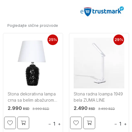
Pogledajte slične proizvode
25%
29%
Stona dekorativna lampa
Stona radna loampa 1949
crna sa belim abažurom
bela ZUMA LINE
1xE14 ZUMA LINE
2.990
2.490
3.990
3.490
RSD
RSD
RSD
RSD
−
+
−
+