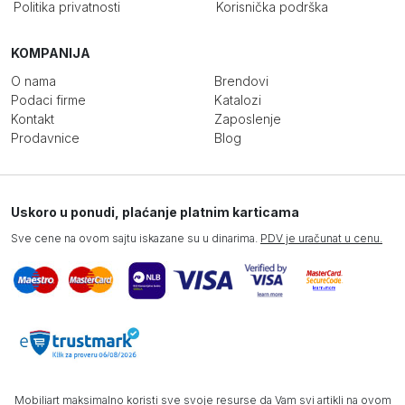
Politika privatnosti
Korisnička podrška
KOMPANIJA
O nama
Brendovi
Podaci firme
Katalozi
Kontakt
Zaposlenje
Prodavnice
Blog
Uskoro u ponudi, plaćanje platnim karticama
Sve cene na ovom sajtu iskazane su u dinarima.
PDV je uračunat u cenu.
Mobiliart maksimalno koristi sve svoje resurse da Vam svi artikli na ovom